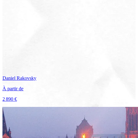
Daniel
Rakovsky
À partir de
2 890 €
Voir le voyage