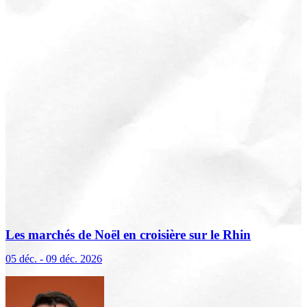
Les marchés de Noël en croisière sur le Rhin
(excursions incluses)
05 déc. - 09 déc. 2026