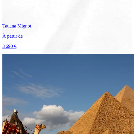
Tatiana
Mignot
À partir de
3 690 €
Voir le voyage