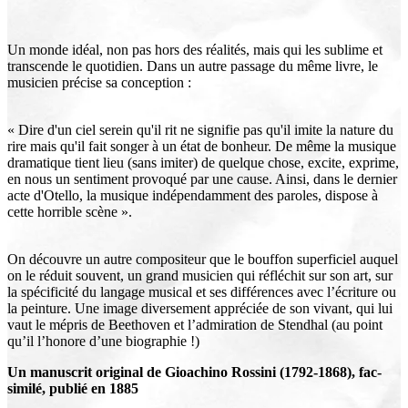
Un monde idéal, non pas hors des réalités, mais qui les sublime et
transcende le quotidien. Dans un autre passage du même livre, le
musicien précise sa conception :
« Dire d'un ciel serein qu'il rit ne signifie pas qu'il imite la nature du
rire mais qu'il fait songer à un état de bonheur. De même la musique
dramatique tient lieu (sans imiter) de quelque chose, excite, exprime,
en nous un sentiment provoqué par une cause. Ainsi, dans le dernier
acte d'Otello, la musique indépendamment des paroles, dispose à
cette horrible scène ».
On découvre un autre compositeur que le bouffon superficiel auquel
on le réduit souvent, un grand musicien qui réfléchit sur son art, sur
la spécificité du langage musical et ses différences avec l’écriture ou
la peinture. Une image diversement appréciée de son vivant, qui lui
vaut le mépris de Beethoven et l’admiration de Stendhal (au point
qu’il l’honore d’une biographie !)
Un manuscrit original de Gioachino Rossini (1792-1868), fac-
similé, publié en 1885