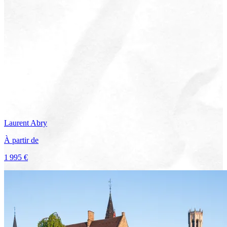
Laurent
Abry
À partir de
1 995 €
Voir le voyage