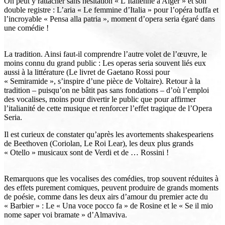
On peut y rattacher sans hésitation « L’Italienne à Alger » et son
double registre : L’aria « Le femmine d’Italia » pour l’opéra buffa et
l’incroyable « Pensa alla patria », moment d’opera seria égaré dans
une comédie !
La tradition. Ainsi faut-il comprendre l’autre volet de l’œuvre, le
moins connu du grand public : Les operas seria souvent liés eux
aussi à la littérature (Le livret de Gaetano Rossi pour
« Semiramide », s’inspire d’une pièce de Voltaire). Retour à la
tradition – puisqu’on ne bâtit pas sans fondations – d’où l’emploi
des vocalises, moins pour divertir le public que pour affirmer
l’italianité de cette musique et renforcer l’effet tragique de l’Opera
Seria.
Il est curieux de constater qu’après les avortements shakespeariens
de Beethoven (Coriolan, Le Roi Lear), les deux plus grands
« Otello » musicaux sont de Verdi et de … Rossini !
Remarquons que les vocalises des comédies, trop souvent réduites à
des effets purement comiques, peuvent produire de grands moments
de poésie, comme dans les deux airs d’amour du premier acte du
« Barbier » : Le « Una voce pocco fa » de Rosine et le « Se il mio
nome saper voi bramate » d’Almaviva.