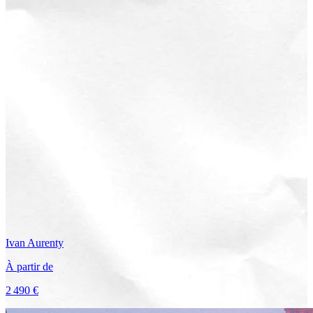
Ivan
Aurenty
À partir de
2 490 €