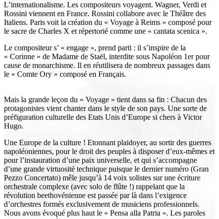
L’internationalisme. Les compositeurs voyagent. Wagner, Verdi et
Rossini viennent en France. Rossini collabore avec le Théâtre des
Italiens. Paris voit la création du « Voyage à Reims » composé pour
le sacre de Charles X et répertorié comme une « cantata scenica ».
Le compositeur s’ « engage », prend parti : il s’inspire de la
« Corinne » de Madame de Staël, interdite sous Napoléon 1er pour
cause de monarchisme. Il en réutilisera de nombreux passages dans
le « Comte Ory » composé en Français.
Mais la grande leçon du « Voyage » tient dans sa fin : Chacun des
protagonistes vient chanter dans le style de son pays. Une sorte de
préfiguration culturelle des Etats Unis d’Europe si chers à Victor
Hugo.
Une Europe de la culture ! Etonnant plaidoyer, au sortir des guerres
napoléoniennes, pour le droit des peuples à disposer d’eux-mêmes et
pour l’instauration d’une paix universelle, et qui s’accompagne
d’une grande virtuosité technique puisque le dernier numéro (Gran
Pezzo Concertato) mêle jusqu’à 14 voix solistes sur une écriture
orchestrale complexe (avec solo de flûte !) rappelant que la
révolution beethovénienne est passée par là dans l’exigence
d’orchestres formés exclusivement de musiciens professionnels.
Nous avons évoqué plus haut le « Pensa alla Patria ». Les paroles