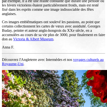
par exemple, n’a été une réalité constante que durant une période où
les hivers victoriens étaient particulièrement froids, mais est resté
fixé dans les esprits comme une image indissociable des fêtes
anglaises.
Ces images emblématiques ont soulevé les passions, au point que
certains collectionnent les cartes de vœux avec assiduité. Georges
Buday, peintre et auteur anglo-hongrois du XXe siècle, en a
accumulées au cours de sa vie plus de 3000, pour finalement en faire
don au
Victoria & Albert Museum
.
Anna F.
Découvrez l'Angleterre avec Intermèdes et nos
voyages culturels au
Royaume-Uni
.