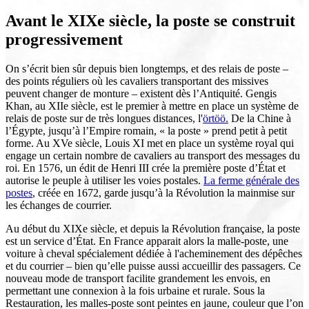
Avant le XIXe siècle, la poste se construit
progressivement
On s’écrit bien sûr depuis bien longtemps, et des relais de poste –
des points réguliers où les cavaliers transportant des missives
peuvent changer de monture – existent dès l’Antiquité. Gengis
Khan, au XIIe siècle, est le premier à mettre en place un système de
relais de poste sur de très longues distances, l'
örtöö.
De la Chine à
l’Égypte, jusqu’à l’Empire romain, « la poste » prend petit à petit
forme. Au XVe siècle, Louis XI met en place un système royal qui
engage un certain nombre de cavaliers au transport des messages du
roi. En 1576, un édit de Henri III crée la première poste d’État et
autorise le peuple à utiliser les voies postales.
La ferme générale des
postes
, créée en 1672, garde jusqu’à la Révolution la mainmise sur
les échanges de courrier.
Au début du XIXe siècle, et depuis la Révolution française, la poste
est un service d’État. En France apparait alors la malle-poste, une
voiture à cheval spécialement dédiée à l'acheminement des dépêches
et du courrier – bien qu’elle puisse aussi accueillir des passagers. Ce
nouveau mode de transport facilite grandement les envois, en
permettant une connexion à la fois urbaine et rurale. Sous la
Restauration, les malles-poste sont peintes en jaune, couleur que l’on