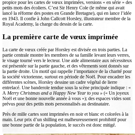
propice pour les cartes de vœux imprimées, versions « en série » des
petits mots des écoliers. C’est Sir Henry Cole (le même qui avait
lancé la réforme des postes en Grande Bretagne), qui en lance l’idée
en 1943. Il confie à John Callcott Horsley, illustrateur membre de la
Royal Academy, la charge du dessin de la carte.
La première carte de vœux imprimée
La carte de vœux créée par Horsley est divisée en trois parties. La
partie centrale montre les membres de sa famille levant leurs verres,
le visage tourné vers le lecteur. Une aide alimentaire aux nécessiteux
est présentée sur la partie gauche, et des vêtements sont donnés sur
la partie droite. Un motif qui rappelle l’importance de la charité pour
la société victorienne, surtout en période de Noël. Pour encadrer les
différentes scènes, Horsley dessine un cadre végétal de lierre
entrelacé. Une banderole tendue sous la scène principale indique : «
A
Merry Christmas and a Happy New Year to you »
(« Un joyeux
Noël et une bonne nouvelle année à vous »); des espaces vides sont
prévus pour des petits mots personnalisés au destinataire.
Près de mille cartes sont imprimées en noir et blanc et colorées à la
main. Leur prix d’un shilling est malheureusement prohibitif pour
une bonne partie de la population, le succès est donc mitigé.