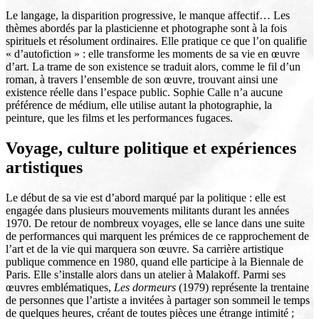
Le langage, la disparition progressive, le manque affectif… Les
thèmes abordés par la plasticienne et photographe sont à la fois
spirituels et résolument ordinaires. Elle pratique ce que l’on qualifie
« d’autofiction » : elle transforme les moments de sa vie en œuvre
d’art. La trame de son existence se traduit alors, comme le fil d’un
roman, à travers l’ensemble de son œuvre, trouvant ainsi une
existence réelle dans l’espace public. Sophie Calle n’a aucune
préférence de médium, elle utilise autant la photographie, la
peinture, que les films et les performances fugaces.
Voyage, culture politique et expériences
artistiques
Le début de sa vie est d’abord marqué par la politique : elle est
engagée dans plusieurs mouvements militants durant les années
1970. De retour de nombreux voyages, elle se lance dans une suite
de performances qui marquent les prémices de ce rapprochement de
l’art et de la vie qui marquera son œuvre. Sa carrière artistique
publique commence en 1980, quand elle participe à la Biennale de
Paris. Elle s’installe alors dans un atelier à Malakoff. Parmi ses
œuvres emblématiques,
Les dormeurs
(1979) représente la trentaine
de personnes que l’artiste a invitées à partager son sommeil le temps
de quelques heures, créant de toutes pièces une étrange intimité ;