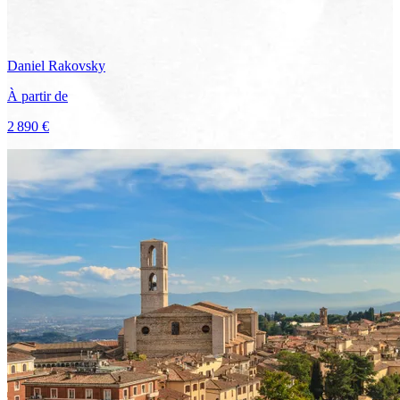
Daniel
Rakovsky
À partir de
2 890 €
Voir le voyage