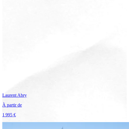
Laurent
Abry
À partir de
1 995 €
Voir le voyage