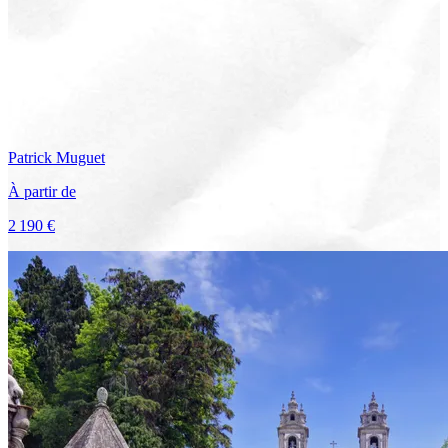
Patrick
Muguet
À partir de
2 190 €
Voir le voyage