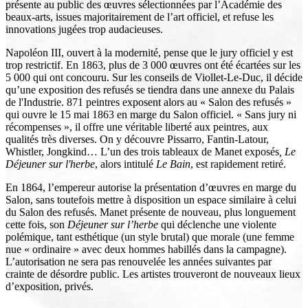
présente au public des œuvres sélectionnées par l’Académie des
beaux-arts, issues majoritairement de l’art officiel, et refuse les
innovations jugées trop audacieuses.
Napoléon III, ouvert à la modernité, pense que le jury officiel y est
trop restrictif. En 1863, plus de 3 000 œuvres ont été écartées sur les
5 000 qui ont concouru. Sur les conseils de Viollet-Le-Duc, il décide
qu’une exposition des refusés se tiendra dans une annexe du Palais
de l'Industrie. 871 peintres exposent alors au « Salon des refusés »
qui ouvre le 15 mai 1863 en marge du Salon officiel. « Sans jury ni
récompenses », il offre une véritable liberté aux peintres, aux
qualités très diverses. On y découvre Pissarro, Fantin-Latour,
Whistler, Jongkind… L’un des trois tableaux de Manet exposés
, Le
Déjeuner sur l'herbe
, alors intitulé
Le Bain
, est rapidement retiré.
En 1864, l’empereur autorise la présentation d’œuvres en marge du
Salon, sans toutefois mettre à disposition un espace similaire à celui
du Salon des refusés. Manet présente de nouveau, plus longuement
cette fois, son
Déjeuner sur l’herbe
qui déclenche une violente
polémique, tant esthétique (un style brutal) que morale (une femme
nue « ordinaire » avec deux hommes habillés dans la campagne).
L’autorisation ne sera pas renouvelée les années suivantes par
crainte de désordre public. Les artistes trouveront de nouveaux lieux
d’exposition, privés.