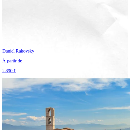
Daniel
Rakovsky
À partir de
2 890 €
Voir le voyage