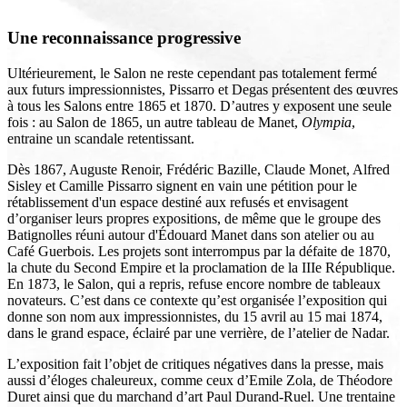
Une reconnaissance progressive
Ultérieurement, le Salon ne reste cependant pas totalement fermé
aux futurs impressionnistes, Pissarro et Degas présentent des œuvres
à tous les Salons entre 1865 et 1870. D’autres y exposent une seule
fois : au Salon de 1865, un autre tableau de Manet,
Olympia
,
entraine un scandale retentissant.
Dès 1867, Auguste Renoir, Frédéric Bazille, Claude Monet, Alfred
Sisley et Camille Pissarro signent en vain une pétition pour le
rétablissement d'un espace destiné aux refusés et envisagent
d’organiser leurs propres expositions, de même que le groupe des
Batignolles réuni autour d'Édouard Manet dans son atelier ou au
Café Guerbois. Les projets sont interrompus par la défaite de 1870,
la chute du Second Empire et la proclamation de la IIIe République.
En 1873, le Salon, qui a repris, refuse encore nombre de tableaux
novateurs. C’est dans ce contexte qu’est organisée l’exposition qui
donne son nom aux impressionnistes, du 15 avril au 15 mai 1874,
dans le grand espace, éclairé par une verrière, de l’atelier de Nadar.
L’exposition fait l’objet de critiques négatives dans la presse, mais
aussi d’éloges chaleureux, comme ceux d’Emile Zola, de Théodore
Duret ainsi que du marchand d’art Paul Durand-Ruel. Une trentaine