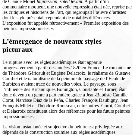
de Claude Monet
Impression, soleil levant
. A partir d’un
commentaire moqueur, une nouvelle expression était née, reprise par
les critiques et historiens de l’art, qui regroupait l’œuvre d’artistes
dont le style présentait cependant de notables différences.
L’exposition fut appelée rétroactivement « Première exposition des
peintres impressionnistes ».
L’émergence de nouveaux styles
picturaux
Le rupture avec les règles académiques était apparue
progressivement à partir des années 1820 en France. Le romantisme
de Théodore Géricault et Eugène Delacroix, le réalisme de Gustave
Courbet et le naturalisme de la peinture de paysage de l’Ecole de
Barbizon avaient tracé de nouvelles voies. Le paysage, sous
l’influence des Britanniques Bonington, Constable et Turner, était
donc devenu un genre à part entière grâce à Jean-Baptiste Camille
Corot, Narcisse Diaz de la Peña, Charles-François Daubigny, Jean-
François Millet et Théodore Rousseau, entre autres. Corot, Courbet
et Delacroix constituent alors des références pour les futurs peintres
impressionnistes.
La vision instantanée et subjective du peintre est privilégiée aux
dépends de la construction soumise aux règles académiques.