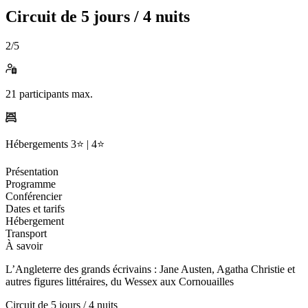
Circuit de
5 jours / 4 nuits
2
/5
21
participants max.
Hébergements
3⭐️ |
4⭐️
Présentation
Programme
Conférencier
Dates et tarifs
Hébergement
Transport
À savoir
L’Angleterre des grands écrivains : Jane Austen, Agatha Christie et
autres figures littéraires, du Wessex aux Cornouailles
Circuit de
5 jours / 4 nuits