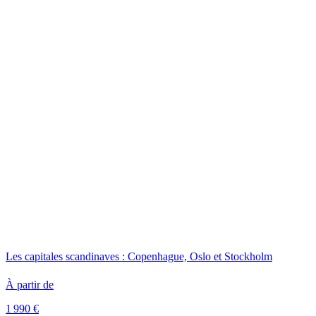
Les capitales scandinaves : Copenhague, Oslo et Stockholm
À partir de
1 990 €