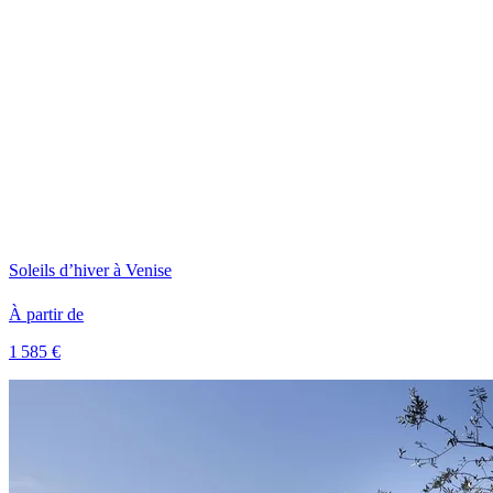
Soleils d’hiver à Venise
À partir de
1 585 €
Voir le voyage