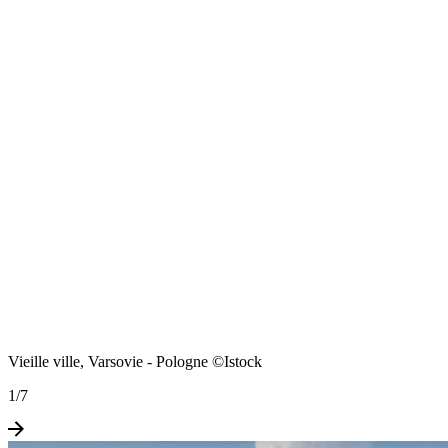
Vieille ville, Varsovie - Pologne ©Istock
1
/
7