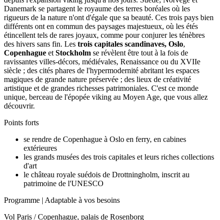
Danemark se partagent le royaume des terres boréales où les
rigueurs de la nature n'ont d'égale que sa beauté. Ces trois pays bien
différents ont en commun des paysages majestueux, où les étés
étincellent tels de rares joyaux, comme pour conjurer les ténèbres
des hivers sans fin. Les
trois capitales scandinaves, Oslo
,
Copenhague
et
Stockholm
se révèlent être tout à la fois de
ravissantes villes-décors, médiévales, Renaissance ou du XVIIe
siècle ; des cités phares de l'hypermodernité abritant les espaces
magiques de grande nature préservée ; des lieux de créativité
artistique et de grandes richesses patrimoniales. C'est ce monde
unique, berceau de l'épopée viking au Moyen Age, que vous allez
découvrir.
Points forts
se rendre de Copenhague à Oslo en ferry, en cabines
extérieures
les grands musées des trois capitales et leurs riches collections
d'art
le château royale suédois de Drottningholm, inscrit au
patrimoine de l'UNESCO
Programme
| Adaptable à vos besoins
Vol Paris / Copenhague, palais de Rosenborg