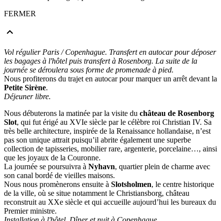
FERMER
Vol régulier Paris / Copenhague. Transfert en autocar pour déposer
les bagages à l'hôtel puis transfert à Rosenborg. La suite de la
journée se déroulera sous forme de promenade à pied.
Nous profiterons du trajet en autocar pour marquer un arrêt devant la
Petite Sirène
.
Déjeuner libre.
Nous débuterons la matinée par la visite du
château de Rosenborg
Slot
, qui fut érigé au XVIe siècle par le célèbre roi Christian IV. Sa
très belle architecture, inspirée de la Renaissance hollandaise, n’est
pas son unique attrait puisqu’il abrite également une superbe
collection de tapisseries, mobilier rare, argenterie, porcelaine…, ainsi
que les joyaux de la Couronne.
La journée se poursuivra à
Nyhavn
, quartier plein de charme avec
son canal bordé de vieilles maisons.
Nous nous promènerons ensuite à
Slotsholmen
, le centre historique
de la ville, où se situe notamment le Christiansborg, château
reconstruit au XXe siècle et qui accueille aujourd’hui les bureaux du
Premier ministre.
Installation à l'hôtel. Dîner et nuit à Copenhague.