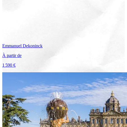
Emmanuel
Dekoninck
À partir de
1 590 €
Voir le voyage