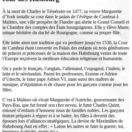
À la mort de Charles le Téméraire en 1477, sa veuve Marguerite
d’York installe sa cour dans le palais de l’évêque de Cambrai à
Malines, une ville prospère de Flandre qui abrite le Grand Conseil et
la Chambre des comptes des États bourguignons. Elle y élève Marie,
unique héritière du duché de Bourgogne, comme sa propre fille.
Elle initie ainsi une tradition qui va perdurer jusqu’en 1530, la Cour
de Cambrai étant convertie en Palais des enfants où trois générations
de princes et princesses de la maison des Habsbourg venus de toute
l’Europe reçoivent la meilleure éducation religieuse et humaniste.
On y parle le français, l’anglais, l’allemand, l’espagnol, l’italien, le
latin et le néerlandais. Parmi les professeurs, Erasme et Adrien
d’Utrecht, le futur pape Adrien VI, mais aussi des maîtres de
musique, d’équitation et de chasse pour les garçons comme pour les
filles.
C’est à Malines où vivait Marguerite d’Autriche, gouvernante des
Pays-Bas, que fut formé son cher neveu, le futur Charles Quint,
entouré d’enfants d’honneur issus de familles nobles. Les garçons
étaient préparés à régner et à se battre, les filles à devenir des
épouses lors d’alliances stratégiques. La devise de Maximilien de
Habsbourg était en effet : « Laisse les autres se faire la guerre, toi,
heureuse Autriche, marie-toi ».