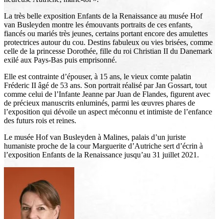
La très belle exposition Enfants de la Renaissance au musée Hof
van Busleyden montre les émouvants portraits de ces enfants,
fiancés ou mariés très jeunes, certains portant encore des amulettes
protectrices autour du cou. Destins fabuleux ou vies brisées, comme
celle de la princesse Dorothée, fille du roi Christian II du Danemark
exilé aux Pays-Bas puis emprisonné.
Elle est contrainte d’épouser, à 15 ans, le vieux comte palatin
Fréderic II âgé de 53 ans. Son portrait réalisé par Jan Gossart, tout
comme celui de l’Infante Jeanne par Juan de Flandes, figurent avec
de précieux manuscrits enluminés, parmi les œuvres phares de
l’exposition qui dévoile un aspect méconnu et intimiste de l’enfance
des futurs rois et reines.
Le musée Hof van Busleyden à Malines, palais d’un juriste
humaniste proche de la cour Marguerite d’Autriche sert d’écrin à
l’exposition Enfants de la Renaissance jusqu’au 31 juillet 2021.