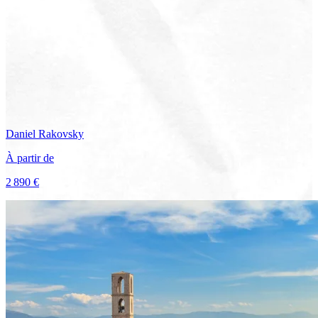
Daniel
Rakovsky
À partir de
2 890 €
Voir le voyage