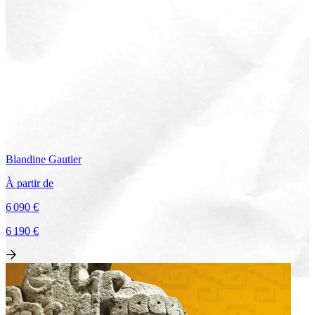
Blandine
Gautier
À partir de
6 090 €
6 190 €
Voir le voyage