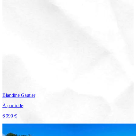
Blandine
Gautier
À partir de
6 990 €
Voir le voyage