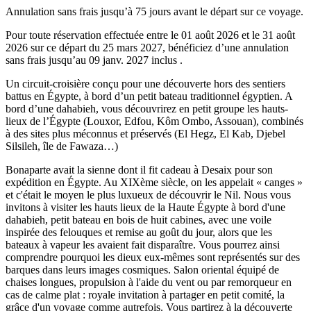
Annulation sans frais jusqu’à
75
jours avant le départ sur ce voyage.
Pour toute réservation effectuée entre le
01 août 2026
et le
31 août
2026
sur ce départ du
25 mars 2027
, bénéficiez d’une annulation
sans frais jusqu’au
09 janv. 2027
inclus .
Un circuit-croisière conçu pour une découverte hors des sentiers
battus en Égypte, à bord d’un petit bateau traditionnel égyptien. A
bord d’une dahabieh, vous découvrirez en petit groupe les hauts-
lieux de l’Égypte (Louxor, Edfou, Kôm Ombo, Assouan), combinés
à des sites plus méconnus et préservés (El Hegz, El Kab, Djebel
Silsileh, île de Fawaza…)
Bonaparte avait la sienne dont il fit cadeau à Desaix pour son
expédition en Égypte. Au XIXème siècle, on les appelait « canges »
et c'était le moyen le plus luxueux de découvrir le Nil. Nous vous
invitons à visiter les hauts lieux de la Haute Égypte à bord d'une
dahabieh, petit bateau en bois de huit cabines, avec une voile
inspirée des felouques et remise au goût du jour, alors que les
bateaux à vapeur les avaient fait disparaître. Vous pourrez ainsi
comprendre pourquoi les dieux eux-mêmes sont représentés sur des
barques dans leurs images cosmiques. Salon oriental équipé de
chaises longues, propulsion à l'aide du vent ou par remorqueur en
cas de calme plat : royale invitation à partager en petit comité, la
grâce d'un voyage comme autrefois. Vous partirez à la découverte