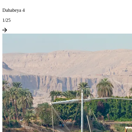
Dahabeya 4
1
/
25