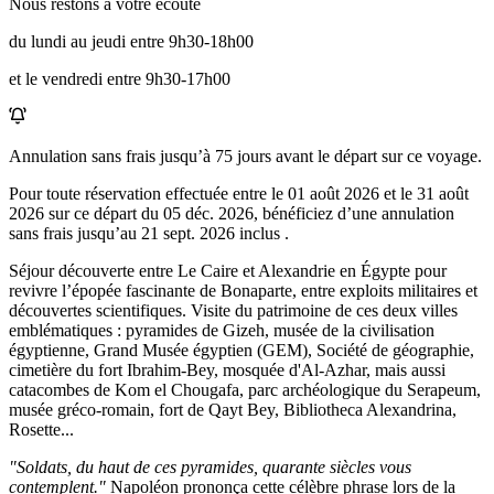
Nous restons à votre écoute
du lundi au jeudi entre 9h30-18h00
et le vendredi entre 9h30-17h00
Annulation sans frais jusqu’à
75
jours avant le départ sur ce voyage.
Pour toute réservation effectuée entre le
01 août 2026
et le
31 août
2026
sur ce départ du
05 déc. 2026
, bénéficiez d’une annulation
sans frais jusqu’au
21 sept. 2026
inclus .
Séjour découverte entre Le Caire et Alexandrie en Égypte pour
revivre l’épopée fascinante de Bonaparte, entre exploits militaires et
découvertes scientifiques. Visite du patrimoine de ces deux villes
emblématiques : pyramides de Gizeh, musée de la civilisation
égyptienne, Grand Musée égyptien (GEM), Société de géographie,
cimetière du fort Ibrahim-Bey, mosquée d'Al-Azhar, mais aussi
catacombes de Kom el Chougafa, parc archéologique du Serapeum,
musée gréco-romain, fort de Qayt Bey, Bibliotheca Alexandrina,
Rosette...
"Soldats, du haut de ces pyramides, quarante siècles vous
contemplent."
Napoléon prononça cette célèbre phrase lors de la