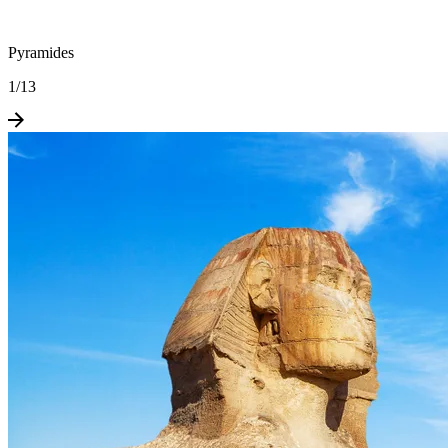
Pyramides
1
/
13