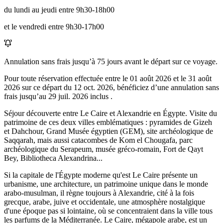
du lundi au jeudi entre 9h30-18h00
et le vendredi entre 9h30-17h00
Annulation sans frais jusqu’à
75
jours avant le départ sur ce voyage.
Pour toute réservation effectuée entre le
01 août 2026
et le
31 août
2026
sur ce départ du
12 oct. 2026
, bénéficiez d’une annulation sans
frais jusqu’au
29 juil. 2026
inclus .
Séjour découverte entre Le Caire et Alexandrie en Égypte. Visite du
patrimoine de ces deux villes emblématiques : pyramides de Gizeh
et Dahchour, Grand Musée égyptien (GEM), site archéologique de
Saqqarah, mais aussi catacombes de Kom el Chougafa, parc
archéologique du Serapeum, musée gréco-romain, Fort de Qayt
Bey, Bibliotheca Alexandrina...
Si la capitale de l'Égypte moderne qu'est Le Caire présente un
urbanisme, une architecture, un patrimoine unique dans le monde
arabo-musulman, il règne toujours à Alexandrie, cité à la fois
grecque, arabe, juive et occidentale, une atmosphère nostalgique
d'une époque pas si lointaine, où se concentraient dans la ville tous
les parfums de la Méditerranée. Le Caire, mégapole arabe, est un