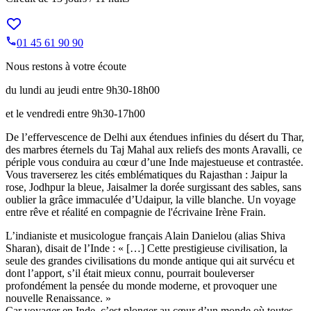
01 45 61 90 90
Nous restons à votre écoute
du lundi au jeudi entre 9h30-18h00
et le vendredi entre 9h30-17h00
De l’effervescence de Delhi aux étendues infinies du désert du Thar,
des marbres éternels du Taj Mahal aux reliefs des monts Aravalli, ce
périple vous conduira au cœur d’une Inde majestueuse et contrastée.
Vous traverserez les cités emblématiques du Rajasthan : Jaipur la
rose, Jodhpur la bleue, Jaisalmer la dorée surgissant des sables, sans
oublier la grâce immaculée d’Udaipur, la ville blanche. Un voyage
entre rêve et réalité en compagnie de l'écrivaine Irène Frain.
L’indianiste et musicologue français Alain Danielou (alias Shiva
Sharan), disait de l’Inde : « […] Cette prestigieuse civilisation, la
seule des grandes civilisations du monde antique qui ait survécu et
dont l’apport, s’il était mieux connu, pourrait bouleverser
profondément la pensée du monde moderne, et provoquer une
nouvelle Renaissance. »
Car voyager en Inde, c’est plonger au cœur d’un monde où toutes