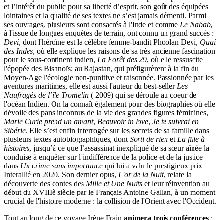
et l’intérêt du public pour sa liberté d’esprit, son goût des équipées
lointaines et la qualité de ses textes ne s’est jamais démenti. Parmi
ses ouvrages, plusieurs sont consacrés à l'Inde et comme
Le Nabab
,
à l'issue de longues enquêtes de terrain, ont connu un grand succès :
Devi
, dont l'héroïne est la célèbre femme-bandit Phoolan Devi,
Quai
des Indes
, où elle explique les raisons de sa très ancienne fascination
pour le sous-continent indien,
La Forêt des 29
, où elle ressuscite
l'épopée des Bishnoïs; au Rajastan, qui préfigurèrent à la fin du
Moyen-Age l'écologie non-punitive et raisonnée. Passionnée par les
aventures maritimes, elle est aussi l'auteur du best-seller
Les
Naufragés de l’île Tromelin
( 2009) qui se déroule au coeur de
l'océan Indien. On la connaît également pour des biographies où elle
dévoile des pans inconnus de la vie des grandes figures féminines,
Marie Curie prend un amant
,
Beauvoir in love
,
Je te suivrai en
Sibérie
. Elle s’est enfin interrogée sur les secrets de sa famille dans
plusieurs textes autobiographiques, dont
Sorti de rien
et
La fille à
histoires
, jusqu’à ce que l’assassinat inexpliqué de sa sœur aînée la
conduise à enquêter sur l’indifférence de la police et de la justice
dans
Un crime sans importance
qui lui a valu le prestigieux prix
Interallié en 2020. Son dernier opus,
L'or de la Nuit
, relate la
découverte des contes des
Mille et Une Nuits
et leur réinvention au
début du XVIIIè siècle par le Français Antoine Gallan, à un moment
crucial de l'histoire moderne : la collision de l'Orient avec l'Occident.
Tout au long de ce voyage Irène Frain
animera trois conférences
: