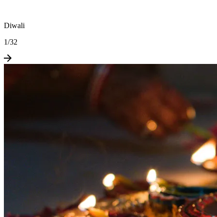
Diwali
1
/
32