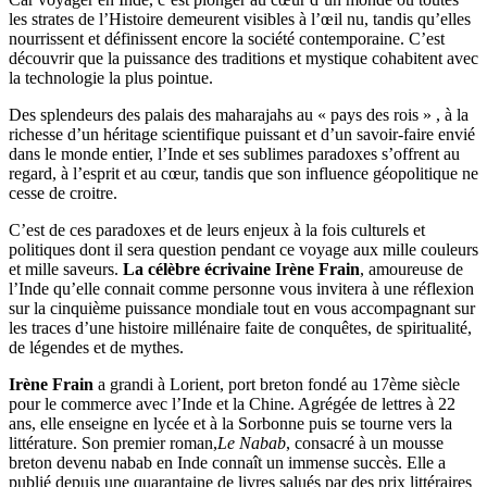
les strates de l’Histoire demeurent visibles à l’œil nu, tandis qu’elles
nourrissent et définissent encore la société contemporaine. C’est
découvrir que la puissance des traditions et mystique cohabitent avec
la technologie la plus pointue.
Des splendeurs des palais des maharajahs au « pays des rois » , à la
richesse d’un héritage scientifique puissant et d’un savoir-faire envié
dans le monde entier, l’Inde et ses sublimes paradoxes s’offrent au
regard, à l’esprit et au cœur, tandis que son influence géopolitique ne
cesse de croitre.
C’est de ces paradoxes et de leurs enjeux à la fois culturels et
politiques dont il sera question pendant ce voyage aux mille couleurs
et mille saveurs.
La célèbre écrivaine Irène Frain
, amoureuse de
l’Inde qu’elle connait comme personne vous invitera à une réflexion
sur la cinquième puissance mondiale tout en vous accompagnant sur
les traces d’une histoire millénaire faite de conquêtes, de spiritualité,
de légendes et de mythes.
Irène Frain
a grandi à Lorient, port breton fondé au 17ème siècle
pour le commerce avec l’Inde et la Chine. Agrégée de lettres à 22
ans, elle enseigne en lycée et à la Sorbonne puis se tourne vers la
littérature. Son premier roman,
Le Nabab
, consacré à un mousse
breton devenu nabab en Inde connaît un immense succès. Elle a
publié depuis une quarantaine de livres salués par des prix littéraires