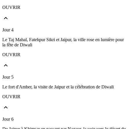
OUVRIR
Jour 4
Le Taj Mahal, Fatehpur Sikri et Jaipur, la ville rose en lumière pour
la fête de Diwali
OUVRIR
Jour 5
Le fort d'Amber, la visite de Jaipur et la célébration de Diwali
OUVRIR
Jour 6
De Jaipur à Khimsar en passant par Nagaur, la voie vers le désert du