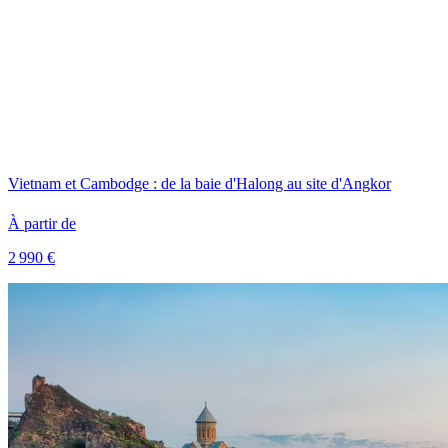
Vietnam et Cambodge : de la baie d'Halong au site d'Angkor
À partir de
2 990 €
Voir le voyage