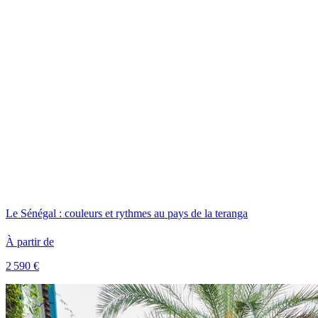
Le Sénégal : couleurs et rythmes au pays de la teranga
À partir de
2 590 €
Voir le voyage