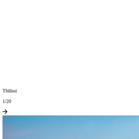
Tbilissi
1
/
20