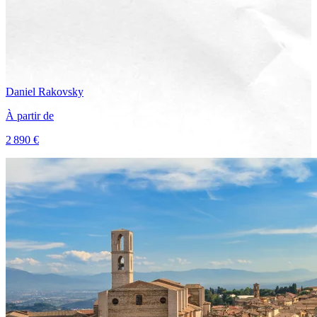
Daniel
Rakovsky
À partir de
2 890 €
Voir le voyage