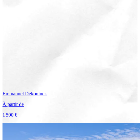
Emmanuel
Dekoninck
À partir de
1 590 €
Voir le voyage