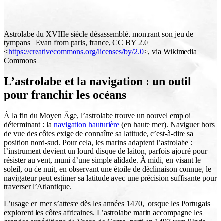
Astrolabe du XVIIIe siècle désassemblé, montrant son jeu de
tympans | Evan from paris, france, CC BY 2.0
<
https://creativecommons.org/licenses/by/2.0
>, via Wikimedia
Commons
L’astrolabe et la navigation : un outil
pour franchir les océans
À la fin du Moyen Âge, l’astrolabe trouve un nouvel emploi
déterminant : la
navigation hauturière
(en haute mer). Naviguer hors
de vue des côtes exige de connaître sa latitude, c’est-à-dire sa
position nord-sud. Pour cela, les marins adaptent l’astrolabe :
l’instrument devient un lourd disque de laiton, parfois ajouré pour
résister au vent, muni d’une simple alidade. À midi, en visant le
soleil, ou de nuit, en observant une étoile de déclinaison connue, le
navigateur peut estimer sa latitude avec une précision suffisante pour
traverser l’Atlantique.
L’usage en mer s’atteste dès les années 1470, lorsque les Portugais
explorent les côtes africaines. L’astrolabe marin accompagne les