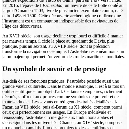
grandes expéditions de Vasco de Gama, parti en 1497 vers l’Inde.
En 2016, l’épave de l’
Esmeralda
, un navire de cette flotte coulé au
large d’Oman en 1503, livre le plus ancien exemplaire connu, daté
entre 1498 et 1500. Cette découverte archéologique confirme que
l’instrument est un compagnon indispensable des navigateurs de
l’âge des découvertes.
Au XVIIᵉ siècle, son usage décline : trop lourd et difficile à manier
par mauvais temps, il cède la place au quadrant de Davis, plus
pratique, puis au sextant, au XVIIIᵉ siècle, dont la précision
transforme la navigation océanique. L’astrolabe reste néanmoins un
jalon majeur qui permet l’ouverture des routes maritimes mondiales.
Un symbole de savoir et de prestige
Au-delà de ses fonctions pratiques, l’astrolabe possède aussi une
grande valeur culturelle. Dans le monde islamique, il est à la fois un
outil scientifique et un objet d’art. Certains exemplaires, richement
décorés, s’offrent aux princes comme symboles de pouvoir et de
maîtrise du ciel. Les savants en rédigent des traités détaillés : al-
Fazārī au VIIIᵉ siècle, puis al-Bīrūnī au XIᵉ siècle, comptent parmi
ceux qui perfectionnent ses usages. En Europe médiévale et
renaissante, l’astrolabe circule grâce aux traductions arabes et
s’enseigne dans les universités. Chaucer, au XIVᵉ siècle, compose
un manuel en anglais, l’un des premiers textes scientifiques en