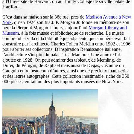
à l'Université de Harvard, ou au Trinity College de sa ville natale de
Hartford.
C’est dans sa maison sur la 36e rue, près de
Madison Avenue à New
York
, qu’en 1924 son fils J. P. Morgan Jr. fonde en mémoire de son
père la Pierpont Morgan Library, aujourd’hui
Morgan Library and
Museum
, à la fois musée et bibliothèque de recherche. Le musée
comprend la villa et la bibliothèque adjacente que son père avait fait
construire par l'architecte Charles Follen McKim entre 1902 et 1906
pour abriter ses collections. D'inspiration Renaissance italienne,
l’architecture s'inspire du palais Te à Mantoue. Une annexe fut
ajoutée en 1928. On peut admirer des tableaux de Memling, de
Dürer, du Pérugin, de Raphaël mais aussi de Degas, Cézanne ou
Gauguin entre beaucoup d’autres, ainsi que de précieux manuscrits
et des lettres autographes. Cette collection inestimable, riche de 350
000 pièces, en fait un des plus importants musées de New-York.