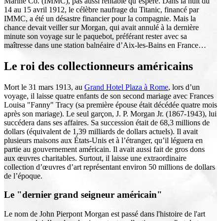
Marine Co. (IMMC), pas aussi rentable qu’espéré. Dans la nuit du
14 au 15 avril 1912, le célèbre naufrage du Titanic, financé par
IMMC, a été un désastre financier pour la compagnie. Mais la
chance devait veiller sur Morgan, qui avait annulé à la dernière
minute son voyage sur le paquebot, préférant rester avec sa
maîtresse dans une station balnéaire d’Aix-les-Bains en France…
Le roi des collectionneurs américains
Mort le 31 mars 1913, au
Grand Hotel Plaza à Rome
, lors d’un
voyage, il laisse quatre enfants de son second mariage avec Frances
Louisa "Fanny" Tracy (sa première épouse était décédée quatre mois
après son mariage). Le seul garçon, J. P. Morgan Jr. (1867-1943), lui
succédera dans ses affaires. Sa succession était de 68,3 millions de
dollars (équivalent de 1,39 milliards de dollars actuels). Il avait
plusieurs maisons aux États-Unis et à l’étranger, qu’il léguera en
partie au gouvernement américain. Il avait aussi fait de gros dons
aux œuvres charitables. Surtout, il laisse une extraordinaire
collection d’œuvres d’art représentant environ 50 millions de dollars
de l’époque.
Le "dernier grand seigneur américain"
Le nom de John Pierpont Morgan est passé dans l'histoire de l'art