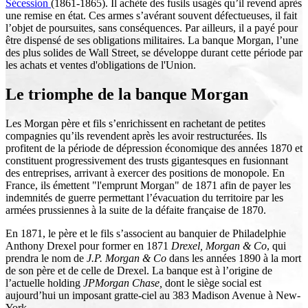
Sécession
(1861-1865). Il achète des fusils usagés qu’il revend après
une remise en état. Ces armes s’avérant souvent défectueuses, il fait
l’objet de poursuites, sans conséquences. Par ailleurs, il a payé pour
être dispensé de ses obligations militaires. La banque Morgan, l’une
des plus solides de Wall Street, se développe durant cette période par
les achats et ventes d'obligations de l'Union.
Le triomphe de la banque Morgan
Les Morgan père et fils s’enrichissent en rachetant de petites
compagnies qu’ils revendent après les avoir restructurées. Ils
profitent de la période de dépression économique des années 1870 et
constituent progressivement des trusts gigantesques en fusionnant
des entreprises, arrivant à exercer des positions de monopole. En
France, ils émettent "l'emprunt Morgan" de 1871 afin de payer les
indemnités de guerre permettant l’évacuation du territoire par les
armées prussiennes à la suite de la défaite française de 1870.
En 1871, le père et le fils s’associent au banquier de Philadelphie
Anthony Drexel pour former en 1871
Drexel, Morgan & Co
, qui
prendra le nom de
J.P. Morgan & Co
dans les années 1890 à la mort
de son père et de celle de Drexel. La banque est à l’origine de
l’actuelle holding
JPMorgan Chase,
dont le siège social est
aujourd’hui un imposant gratte-ciel au 383 Madison Avenue à New-
York.