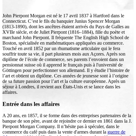
John Pierpont Morgan est né le 17 avril 1837 à Hartford dans le
Connecticut. C’est le fils du banquier Junius Spencer Morgan
(1813-1890), dont les ancêtres étaient arrivés du Pays de Galles au
XVIIe siècle, et de Juliet Pierpont (1816–1884), fille du poète et
marchand John Pierpont. Il fréquente The English High School de
Boston, spécialisée en mathématiques appliquées au commerce.
Touché en avril 1852 par un rhumatisme articulaire qui le fera
souffrir toute sa vie, il part plusieurs mois aux Açores. Après son
diplôme de l’école de commerce, ses parents l’envoient dans un
pensionnat suisse où il apprend le français puis à l'université de
Göttingen pour perfectionner son allemand. Il y étudie l’histoire de
l’art et obtient un diplôme. Ces années de jeunesse sont à l’origine
de sa future passion pour l’art et la culture européenne. Après un
séjour à Londres, il revient aux États-Unis et se lance dans les
affaires.
Entrée dans les affaires
A 20 ans, en 1857, il se forme dans des entreprises partenaires de la
banque de son père, avant de rejoindre ce dernier en 1861 dans la J.
Pierpont Morgan Company. Il n’hésite pas à spéculer, dans le
commerce du café puis dans la vente d'armes durant la
guerre de