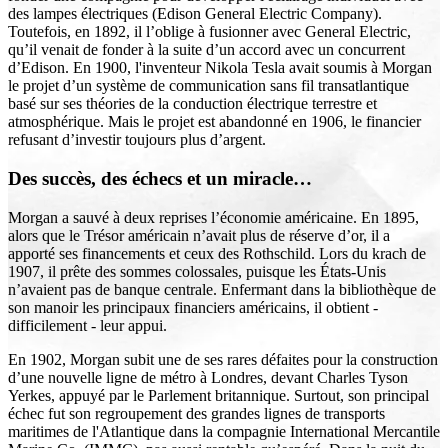
des lampes électriques (Edison General Electric Company).
Toutefois, en 1892, il l’oblige à fusionner avec General Electric,
qu’il venait de fonder à la suite d’un accord avec un concurrent
d’Edison. En 1900, l'inventeur Nikola Tesla avait soumis à Morgan
le projet d’un système de communication sans fil transatlantique
basé sur ses théories de la conduction électrique terrestre et
atmosphérique. Mais le projet est abandonné en 1906, le financier
refusant d’investir toujours plus d’argent.
Des succès, des échecs et un miracle…
Morgan a sauvé à deux reprises l’économie américaine. En 1895,
alors que le Trésor américain n’avait plus de réserve d’or, il a
apporté ses financements et ceux des Rothschild. Lors du krach de
1907, il prête des sommes colossales, puisque les États-Unis
n’avaient pas de banque centrale. Enfermant dans la bibliothèque de
son manoir les principaux financiers américains, il obtient -
difficilement - leur appui.
En 1902, Morgan subit une de ses rares défaites pour la construction
d’une nouvelle ligne de métro à Londres, devant Charles Tyson
Yerkes, appuyé par le Parlement britannique. Surtout, son principal
échec fut son regroupement des grandes lignes de transports
maritimes de l'Atlantique dans la compagnie International Mercantile