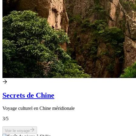
Secrets de Chine
Voyage culturel en Chine méridionale
3
/5
Voir le voyage