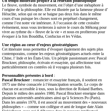
Un tempo moderato propice à la réflexion philosophique
Le fleuve, symbole du mouvement, est l’objet d’une métaphore à
l’origine de la philosophie. Elle est illustrée par la fameuse phrase d’
Héraclite, selon qui on ne se baigne pas deux fois dans le même
cours d’eau puisque les choses sont en perpétuel changement,
comme l’est notre vie intérieure. A l’occasion de cette croisière
événement, nous vous inviterons à suivre le cours du Mékong pour
vivre au rythme du « fleuve de la vie » et nous en profiterons pour
évoquer à la fois Bouddha, Confucius et les Védas.
Une région au cœur d’enjeux géostratégiques
Cet itinéraire nous permettra d’évoquer également des sujets plus
contemporains, comme les enjeux géostratégiques actuels entre la
Chine, l’ Inde et les États-Unis. Un périple passionnant avec Pascal
Bruckner, philosophe, écrivain et essayiste, qui affectionne tout
particulièrement ces contrées où il voyagea plusieurs fois.
Personnalités présentes à bord
:
Pascal Bruckner
: romancier et essayiste français, il soutient en
1975 une thèse consacrée à l’émancipation sexuelle, Le corps de
chacun est accessible à tous, sous la direction de Roland Barthes.
Depuis le milieu des années 1980, Pascal Bruckner enseigne dans
plusieurs universités américaines ainsi qu’à Sciences Po (Paris).
Dans les années 1970, il est associé au mouvement des « nouveaux
philosophes » – comme son collègue et ami de longue date Alain