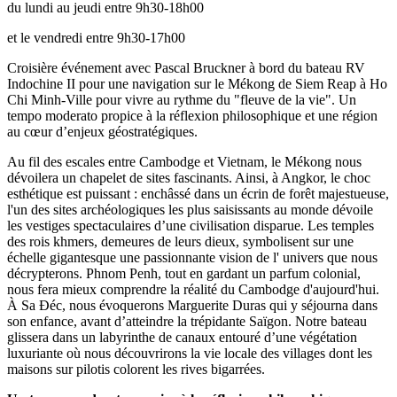
du lundi au jeudi entre 9h30-18h00
et le vendredi entre 9h30-17h00
Croisière événement avec Pascal Bruckner à bord du bateau RV
Indochine II pour une navigation sur le Mékong de Siem Reap à Ho
Chi Minh-Ville pour vivre au rythme du "fleuve de la vie". Un
tempo moderato propice à la réflexion philosophique et une région
au cœur d’enjeux géostratégiques.
Au fil des escales entre Cambodge et Vietnam, le Mékong nous
dévoilera un chapelet de sites fascinants. Ainsi, à Angkor, le choc
esthétique est puissant : enchâssé dans un écrin de forêt majestueuse,
l'un des sites archéologiques les plus saisissants au monde dévoile
les vestiges spectaculaires d’une civilisation disparue. Les temples
des rois khmers, demeures de leurs dieux, symbolisent sur une
échelle gigantesque une passionnante vision de l' univers que nous
décrypterons. Phnom Penh, tout en gardant un parfum colonial,
nous fera mieux comprendre la réalité du Cambodge d'aujourd'hui.
À Sa Đéc, nous évoquerons Marguerite Duras qui y séjourna dans
son enfance, avant d’atteindre la trépidante Saïgon. Notre bateau
glissera dans un labyrinthe de canaux entouré d’une végétation
luxuriante où nous découvrirons la vie locale des villages dont les
maisons sur pilotis colorent les rives bigarrées.