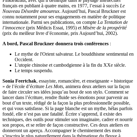
Finkielkraut, avec qui il débarque dans le paysage intellectuel
français en publiant à quatre mains, en 1977, l’essai à succès
Le
Nouveau Désordre amoureux
. Aujourd’hui, Pascal Bruckner est
connu notamment pour ses engagements en matière de politique
internationale. Parmi ses publications, on compte
La Tentation de
l’innocence
(prix Médicis Essai, 1995) et
Misère de la prospérité
(prix du meilleur livre d’économie, prix Aujourd’hui, 2002).
A bord, Pascal Bruckner donnera trois conférences
:
Le mythe de l'Orient salvateur. Le bouddhisme sentimental en
Occident.
L'utopie chinoise et cambodgienne à la fin du XXe siècle.
Le temps suspendu.
Sonia Feertchak
, essayiste, romancière, et enseignante « historique
» de l’école d’écriture
Les Mots
, animera deux ateliers sur la façon
de faire circuler ses idées jusqu’au bout de son stylo. Comment se
lancer dans l’écriture, rendre fluide ses émotions pour parvenir au
bout d’un texte, rédigé de la façon la plus professionnelle possible,
et qui vous satisfasse. Si la page blanche est un mythe, hélas parfois
fondé, elle n’est pas une fatalité. Écrire s’apprend, il existe des
techniques, des outils pour stimuler son imaginaire, cadrer et nourrir
son propos, et se relire de façon constructive. Ces deux ateliers en
donneront un aperçu. Accompagner le cheminement des mots
s’inscrira le plus naturellement dans la thématique du fleuve à