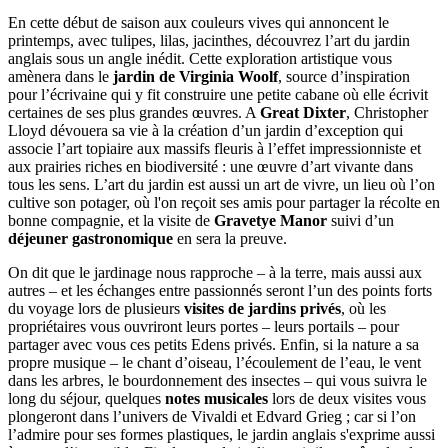
En cette début de saison aux couleurs vives qui annoncent le
printemps, avec tulipes, lilas, jacinthes, découvrez l’art du jardin
anglais sous un angle inédit. Cette exploration artistique vous
amènera dans le
jardin de Virginia Woolf
, source d’inspiration
pour l’écrivaine qui y fit construire une petite cabane où elle écrivit
certaines de ses plus grandes œuvres. A
Great Dixter
, Christopher
Lloyd dévouera sa vie à la création d’un jardin d’exception qui
associe l’art topiaire aux massifs fleuris à l’effet impressionniste et
aux prairies riches en biodiversité : une œuvre d’art vivante dans
tous les sens. L’art du jardin est aussi un art de vivre, un lieu où l’on
cultive son potager, où l'on reçoit ses amis pour partager la récolte en
bonne compagnie, et la visite de
Gravetye Manor
suivi d’un
déjeuner gastronomique
en sera la preuve.
On dit que le jardinage nous rapproche – à la terre, mais aussi aux
autres – et les échanges entre passionnés seront l’un des points forts
du voyage lors de plusieurs
visites de jardins privés
, où les
propriétaires vous ouvriront leurs portes – leurs portails – pour
partager avec vous ces petits Edens privés. Enfin, si la nature a sa
propre musique – le chant d’oiseau, l’écoulement de l’eau, le vent
dans les arbres, le bourdonnement des insectes – qui vous suivra le
long du séjour, quelques
notes musicales
lors de deux visites vous
plongeront dans l’univers de Vivaldi et Edvard Grieg ; car si l’on
l’admire pour ses formes plastiques, le jardin anglais s'exprime aussi