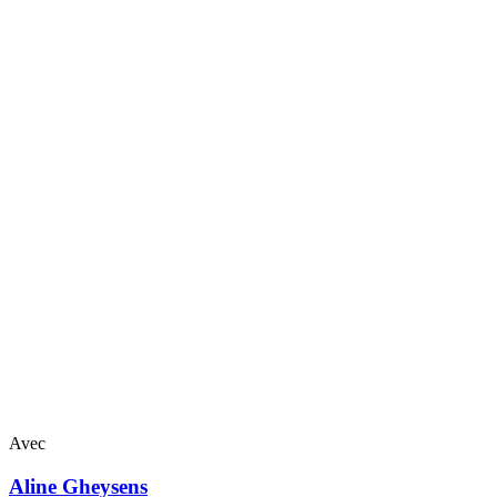
Avec
Aline
Gheysens