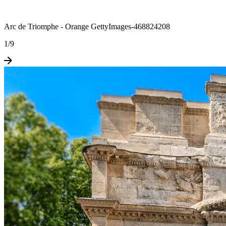
Arc de Triomphe - Orange GettyImages-468824208
1
/
9