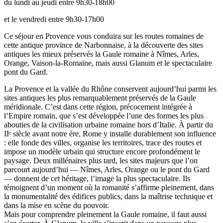
du lundi au jeudi entre 9h30-18h00
et le vendredi entre 9h30-17h00
Ce séjour en Provence vous conduira sur les routes romaines de
cette antique province de Narbonnaise, à la découverte des sites
antiques les mieux préservés la Gaule romaine à Nîmes, Arles,
Orange, Vaison-la-Romaine, mais aussi Glanum et le spectaculaire
pont du Gard.
La Provence et la vallée du Rhône conservent aujourd’hui parmi les
sites antiques les plus remarquablement préservés de la Gaule
méridionale. C’est dans cette région, précocement intégrée à
l’Empire romain, que s’est développée l’une des formes les plus
abouties de la civilisation urbaine romaine hors d’Italie. À partir du
IIᵉ siècle avant notre ère, Rome y installe durablement son influence
: elle fonde des villes, organise les territoires, trace des routes et
impose un modèle urbain qui structure encore profondément le
paysage. Deux millénaires plus tard, les sites majeurs que l’on
parcourt aujourd’hui — Nîmes, Arles, Orange ou le pont du Gard
— donnent de cet héritage, l’image la plus spectaculaire. Ils
témoignent d’un moment où la romanité s’affirme pleinement, dans
la monumentalité des édifices publics, dans la maîtrise technique et
dans la mise en scène du pouvoir.
Mais pour comprendre pleinement la Gaule romaine, il faut aussi