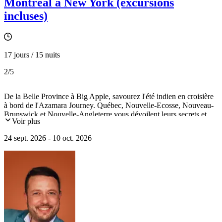
Montréal à New York (excursions
incluses)
17 jours / 15 nuits
2
/5
De la Belle Province à Big Apple, savourez l'été indien en croisière
à bord de l'Azamara Journey. Québec, Nouvelle-Ecosse, Nouveau-
Brunswick et Nouvelle-Angleterre vous dévoilent leurs secrets et
Voir plus
traditions au fil de l'eau. Immersion dans la culture Innue et dans la
forêt boréale à la découverte de l'"okwari". Visite de la centrale
24 sept. 2026 - 10 oct. 2026
hydroélectrique Jean-Lesage. Découverte de la baie de Fundy,
Lunenburg, classé à l'UNESCO, Halifax, Martha's Vineyard,
Concord, Boston et New York.