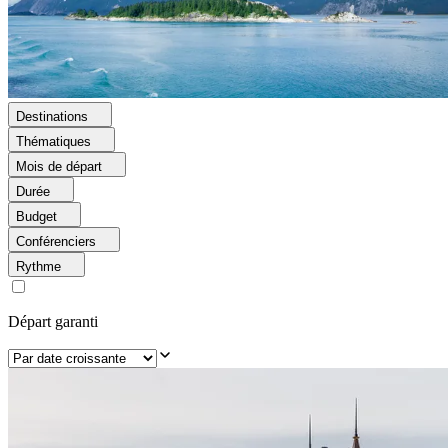
Destinations
Thématiques
Mois de départ
Durée
Budget
Conférenciers
Rythme
Départ garanti