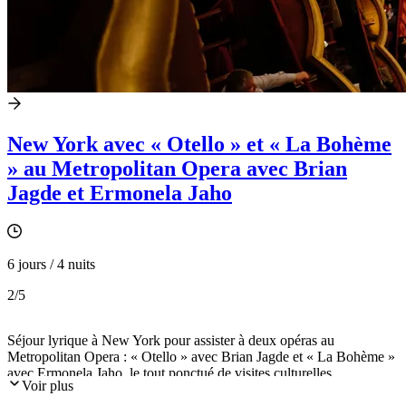
New York avec « Otello » et « La Bohème
» au Metropolitan Opera avec Brian
Jagde et Ermonela Jaho
6 jours / 4 nuits
2
/5
Séjour lyrique à New York pour assister à deux opéras au
Metropolitan Opera : « Otello » avec Brian Jagde et « La Bohème »
avec Ermonela Jaho, le tout ponctué de visites culturelles.
Voir plus