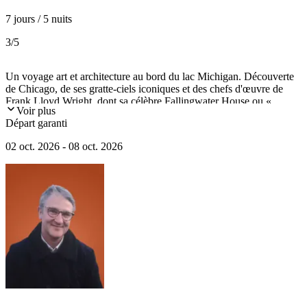
7 jours / 5 nuits
3
/5
Un voyage art et architecture au bord du lac Michigan. Découverte
de Chicago, de ses gratte-ciels iconiques et des chefs d'œuvre de
Frank Lloyd Wright, dont sa célèbre Fallingwater House ou «
Voir plus
Maison sur la cascade » en Pennsylvanie. Sans oublier les riches
Départ garanti
collections de l'Art Institute of Chicago, une montée au sommet de
la Willis Tower, et croisière architecture sur Chicago River.
02 oct. 2026 - 08 oct. 2026