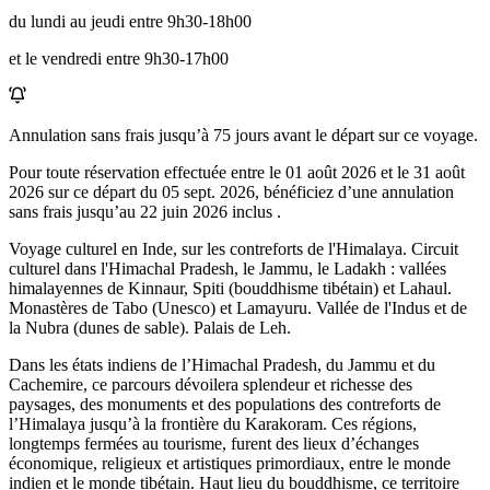
du lundi au jeudi entre 9h30-18h00
et le vendredi entre 9h30-17h00
Annulation sans frais jusqu’à
75
jours avant le départ sur ce voyage.
Pour toute réservation effectuée entre le
01 août 2026
et le
31 août
2026
sur ce départ du
05 sept. 2026
, bénéficiez d’une annulation
sans frais jusqu’au
22 juin 2026
inclus .
Voyage culturel en Inde, sur les contreforts de l'Himalaya. Circuit
culturel dans l'Himachal Pradesh, le Jammu, le Ladakh : vallées
himalayennes de Kinnaur, Spiti (bouddhisme tibétain) et Lahaul.
Monastères de Tabo (Unesco) et Lamayuru. Vallée de l'Indus et de
la Nubra (dunes de sable). Palais de Leh.
Dans les états indiens de l’Himachal Pradesh, du Jammu et du
Cachemire, ce parcours dévoilera splendeur et richesse des
paysages, des monuments et des populations des contreforts de
l’Himalaya jusqu’à la frontière du Karakoram. Ces régions,
longtemps fermées au tourisme, furent des lieux d’échanges
économique, religieux et artistiques primordiaux, entre le monde
indien et le monde tibétain. Haut lieu du bouddhisme, ce territoire