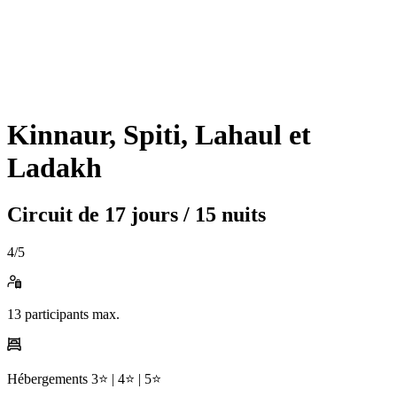
Kinnaur, Spiti, Lahaul et
Ladakh
Circuit de
17 jours / 15 nuits
4
/5
13
participants max.
Hébergements
3⭐️ |
4⭐️ |
5⭐️