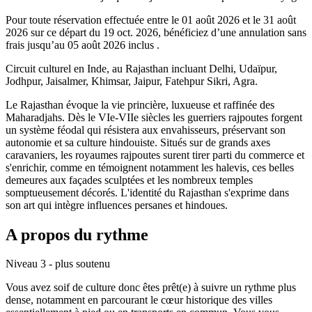
Pour toute réservation effectuée entre le
01 août 2026
et le
31 août
2026
sur ce départ du
19 oct. 2026
, bénéficiez d’une annulation sans
frais jusqu’au
05 août 2026
inclus .
Circuit culturel en Inde, au Rajasthan incluant Delhi, Udaïpur,
Jodhpur, Jaisalmer, Khimsar, Jaipur, Fatehpur Sikri, Agra.
Le Rajasthan évoque la vie princière, luxueuse et raffinée des
Maharadjahs. Dès le VIe-VIIe siècles les guerriers rajpoutes forgent
un système féodal qui résistera aux envahisseurs, préservant son
autonomie et sa culture hindouiste. Situés sur de grands axes
caravaniers, les royaumes rajpoutes surent tirer parti du commerce et
s'enrichir, comme en témoignent notamment les halevis, ces belles
demeures aux façades sculptées et les nombreux temples
somptueusement décorés. L'identité du Rajasthan s'exprime dans
son art qui intègre influences persanes et hindoues.
A propos du rythme
Niveau 3 - plus soutenu
Vous avez soif de culture donc êtes prêt(e) à suivre un rythme plus
dense, notamment en parcourant le cœur historique des villes