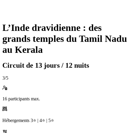
L’Inde dravidienne : des
grands temples du Tamil Nadu
au Kerala
Circuit de
13 jours / 12 nuits
3
/5
16
participants max.
Hébergements
3⭐️ |
4⭐️ |
5⭐️