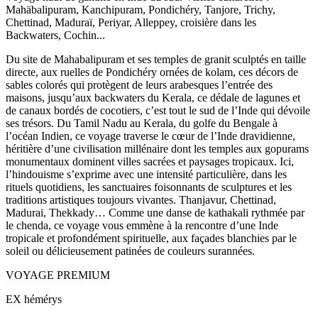
Mahäbalipuram, Kanchipuram, Pondichéry, Tanjore, Trichy,
Chettinad, Maduraï, Periyar, Alleppey, croisière dans les
Backwaters, Cochin...
Du site de Mahabalipuram et ses temples de granit sculptés en taille
directe, aux ruelles de Pondichéry ornées de kolam, ces décors de
sables colorés qui protègent de leurs arabesques l’entrée des
maisons, jusqu’aux backwaters du Kerala, ce dédale de lagunes et
de canaux bordés de cocotiers, c’est tout le sud de l’Inde qui dévoile
ses trésors. Du Tamil Nadu au Kerala, du golfe du Bengale à
l’océan Indien, ce voyage traverse le cœur de l’Inde dravidienne,
héritière d’une civilisation millénaire dont les temples aux gopurams
monumentaux dominent villes sacrées et paysages tropicaux. Ici,
l’hindouisme s’exprime avec une intensité particulière, dans les
rituels quotidiens, les sanctuaires foisonnants de sculptures et les
traditions artistiques toujours vivantes. Thanjavur, Chettinad,
Madurai, Thekkady… Comme une danse de kathakali rythmée par
le chenda, ce voyage vous emmène à la rencontre d’une Inde
tropicale et profondément spirituelle, aux façades blanchies par le
soleil ou délicieusement patinées de couleurs surannées.
VOYAGE PREMIUM
EX hémérys