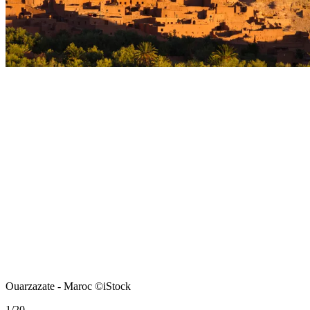
Ouarzazate - Maroc ©iStock
1
/
20