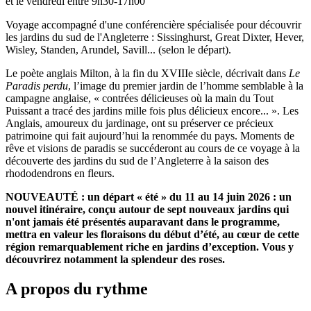
et le vendredi entre 9h30-17h00
Voyage accompagné d'une conférencière spécialisée pour découvrir
les jardins du sud de l'Angleterre : Sissinghurst, Great Dixter, Hever,
Wisley, Standen, Arundel, Savill... (selon le départ).
Le poète anglais Milton, à la fin du XVIIIe siècle, décrivait dans
Le
Paradis perdu
, l’image du premier jardin de l’homme semblable à la
campagne anglaise, « contrées délicieuses où la main du Tout
Puissant a tracé des jardins mille fois plus délicieux encore... ». Les
Anglais, amoureux du jardinage, ont su préserver ce précieux
patrimoine qui fait aujourd’hui la renommée du pays. Moments de
rêve et visions de paradis se succéderont au cours de ce voyage à la
découverte des jardins du sud de l’Angleterre à la saison des
rhododendrons en fleurs.
NOUVEAUTÉ : un départ « été » du 11 au 14 juin 2026 : un
nouvel itinéraire, conçu autour de sept nouveaux jardins qui
n'ont jamais été présentés auparavant dans le programme,
mettra en valeur les floraisons du début d’été, au cœur de cette
région remarquablement riche en jardins d’exception. Vous y
découvrirez notamment la splendeur des roses.
A propos du rythme