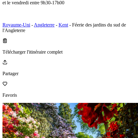
et le vendredi entre 9h30-17h00
Royaume-Uni
-
Angleterre
-
Kent
- Féerie des jardins du sud de
l'Angleterre
Télécharger l'itinéraire complet
Partager
Favoris