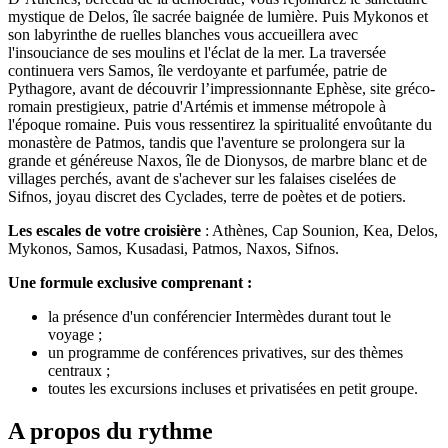
mystique de Delos, île sacrée baignée de lumière. Puis Mykonos et
son labyrinthe de ruelles blanches vous accueillera avec
l'insouciance de ses moulins et l'éclat de la mer. La traversée
continuera vers Samos, île verdoyante et parfumée, patrie de
Pythagore, avant de découvrir l’impressionnante Ephèse, site gréco-
romain prestigieux, patrie d'Artémis et immense métropole à
l'époque romaine. Puis vous ressentirez la spiritualité envoûtante du
monastère de Patmos, tandis que l'aventure se prolongera sur la
grande et généreuse Naxos, île de Dionysos, de marbre blanc et de
villages perchés, avant de s'achever sur les falaises ciselées de
Sifnos, joyau discret des Cyclades, terre de poètes et de potiers.
Les escales de votre croisière
: Athènes, Cap Sounion, Kea, Delos,
Mykonos, Samos, Kusadasi, Patmos, Naxos, Sifnos.
Une formule exclusive comprenant :
la présence d'un conférencier Intermèdes durant tout le
voyage ;
un programme de conférences privatives, sur des thèmes
centraux ;
toutes les excursions incluses et privatisées en petit groupe.
A propos du rythme