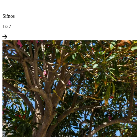
Sifnos
1
/
27