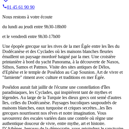
01 45 61 90 90
Nous restons à votre écoute
du lundi au jeudi entre 9h30-18h00
et le vendredi entre 9h30-17h00
Une épopée grecque sur les rives de la mer Égée entre les îles du
Dodécanèse et des Cyclades où les maisons blanches fleuries
émaillent un paysage mordoré baigné par la mer. Une croisière
printanière à bord du yacht Panorama, à la découverte de Naxos,
Sifnos, Samos et Patmos. Visite des sites antiques de Délos,
d'Ephèse et le temple de Poséidon au Cap Sounion. Art de vivre et
"farniente" riment avec culture et traditions en mer Égée.
Poséidon aurait fait jaillir de l'écume une constellation d'îles
paradisiaques, les Cyclades, qui inspirèrent tant de mythes et
légendes. Au large de la Turquie les dieux grecs ont semé d'autres
îles, celles du Dodécanèse. Paysages bucoliques saupoudrés de
maisons blanches, eaux turquoise et criques secrètes...les îles
grecques nourrissent nos rêves et notre imagination. Vous
savourerez des escales variées dans une contrée où règne une
authentique douceur de vivre, entre mythe, art et histoire.
D’Athènes, berceau de la démocratie, vous rejoindrez le sanctuaire