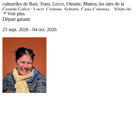
culturelles de Bari, Trani, Lecce, Otrante, Matera, les sites de la
Grande Grèce : Locri, Crotone, Sybaris, Capo Colonna... Visite du
Voir plus
patrimoine byzantin, normand, angevin et aragonais à Reggio di
Départ garanti
Calabria, Gerace, Santa Severina, Corigliano, Castel del Monte.
25 sept. 2026 - 04 oct. 2026