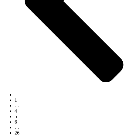
1
…
4
5
6
…
26