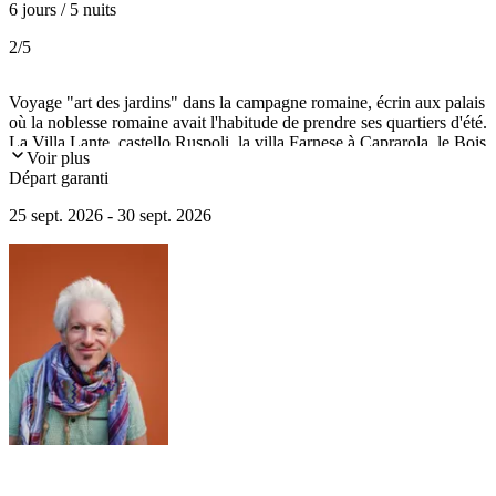
6 jours / 5 nuits
2
/5
Voyage "art des jardins" dans la campagne romaine, écrin aux palais
où la noblesse romaine avait l'habitude de prendre ses quartiers d'été.
La Villa Lante, castello Ruspoli, la villa Farnese à Caprarola, le Bois
Voir plus
sacré de Bomarzo, et le jardin de la Ninfa, les villa Adriana et d'Este
Départ garanti
à Tivoli... ici l'art des jardins, architectures d'eau, de pierre et de
feuillage, est un véritable parcours initiatique.
25 sept. 2026 - 30 sept. 2026