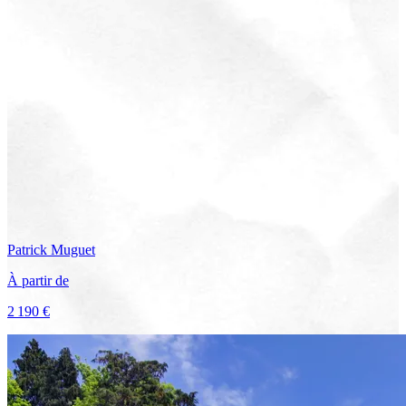
Patrick
Muguet
À partir de
2 190 €
Voir le voyage