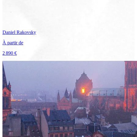
Daniel
Rakovsky
À partir de
2 890 €
Voir le voyage