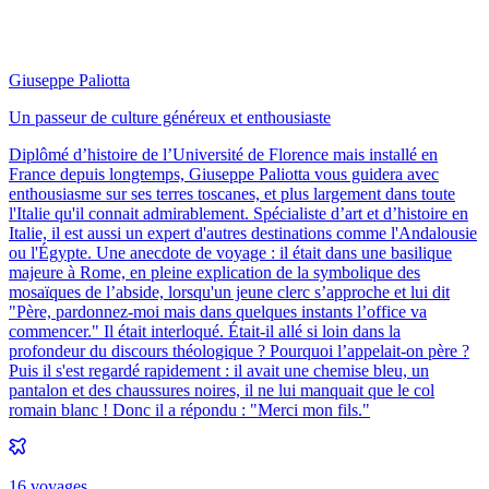
Giuseppe Paliotta
Un passeur de culture généreux et enthousiaste
Diplômé d’histoire de l’Université de Florence mais installé en
France depuis longtemps, Giuseppe Paliotta vous guidera avec
enthousiasme sur ses terres toscanes, et plus largement dans toute
l'Italie qu'il connait admirablement. Spécialiste d’art et d’histoire en
Italie, il est aussi un expert d'autres destinations comme l'Andalousie
ou l'Égypte. Une anecdote de voyage : il était dans une basilique
majeure à Rome, en pleine explication de la symbolique des
mosaïques de l’abside, lorsqu'un jeune clerc s’approche et lui dit
"Père, pardonnez-moi mais dans quelques instants l’office va
commencer." Il était interloqué. Était-il allé si loin dans la
profondeur du discours théologique ? Pourquoi l’appelait-on père ?
Puis il s'est regardé rapidement : il avait une chemise bleu, un
pantalon et des chaussures noires, il ne lui manquait que le col
romain blanc ! Donc il a répondu : "Merci mon fils."
16
voyage
s