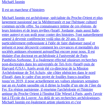
Michaël Jasmin
Il est un marcheur d’histoires
Michaël Jasmin est archéologue, spécialiste du Proche-Orient et plus
largement passionné par la Méditerranée et par l'héritage culturel
commun qu'elle offre. Sa connaissance intime de ces régions, de
leurs histoires et de leurs mythes (Israël, Jordanie, mais aussi Italie,
entre autres) et son goût pour conter des histoires, l'ont naturellement
amené à devenir conférencier voilà plus de 20 ans. Il est
particulièrement enthousiaste à l'idée de faire dialoguer passé et
présent et pour découvrir comment les croyances et mentalités des
sociétés antiques résonnent aujourd'hui encore pour nous. Il est
titulaire d'un doctorat en archéologie à l'université de Paris
Panthéon-Sorbonne. Il a également effectué plusieurs recherches
post-doctorales dans les universités de Tel-Aviv (Israël) puis de
Harvard (USA). Après avoir été co-directeur de la Mission
Archéologique de Tel Achziv, site côtier phénicien dans le nord
d'Israël, dans le cadre d'un projet de fouilles franco-israélien
jusqu’en 2019, il pose actuellement ses valises plusieurs semaines
par an en Arabie saoudite où il dirige la fouille d’un site de l’âge du
Fer. En région parisienne, il enseigne l'archéologie et l'histoire
antique du Proche Orient à l'Institut Elie Wiesel à Paris, après l'avoir
fait à l'École du Louvre. Au delà de ses recherches archéologiques,
Michaël Jasmin est également artiste plasticien et c'est