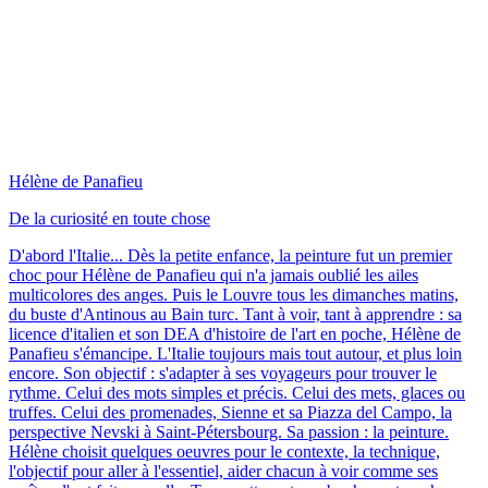
Hélène de Panafieu
De la curiosité en toute chose
D'abord l'Italie... Dès la petite enfance, la peinture fut un premier
choc pour Hélène de Panafieu qui n'a jamais oublié les ailes
multicolores des anges. Puis le Louvre tous les dimanches matins,
du buste d'Antinous au Bain turc. Tant à voir, tant à apprendre : sa
licence d'italien et son DEA d'histoire de l'art en poche, Hélène de
Panafieu s'émancipe. L'Italie toujours mais tout autour, et plus loin
encore. Son objectif : s'adapter à ses voyageurs pour trouver le
rythme. Celui des mots simples et précis. Celui des mets, glaces ou
truffes. Celui des promenades, Sienne et sa Piazza del Campo, la
perspective Nevski à Saint-Pétersbourg. Sa passion : la peinture.
Hélène choisit quelques oeuvres pour le contexte, la technique,
l'objectif pour aller à l'essentiel, aider chacun à voir comme ses