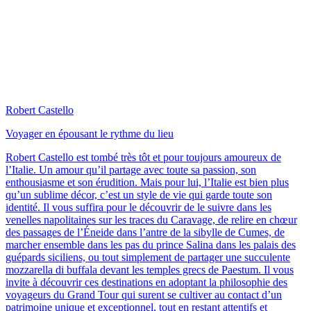
Robert Castello
Voyager en épousant le rythme du lieu
Robert Castello est tombé très tôt et pour toujours amoureux de
l’Italie. Un amour qu’il partage avec toute sa passion, son
enthousiasme et son érudition. Mais pour lui, l’Italie est bien plus
qu’un sublime décor, c’est un style de vie qui garde toute son
identité. Il vous suffira pour le découvrir de le suivre dans les
venelles napolitaines sur les traces du Caravage, de relire en chœur
des passages de l’Éneide dans l’antre de la sibylle de Cumes, de
marcher ensemble dans les pas du prince Salina dans les palais des
guépards siciliens, ou tout simplement de partager une succulente
mozzarella di buffala devant les temples grecs de Paestum. Il vous
invite à découvrir ces destinations en adoptant la philosophie des
voyageurs du Grand Tour qui surent se cultiver au contact d’un
patrimoine unique et exceptionnel, tout en restant attentifs et