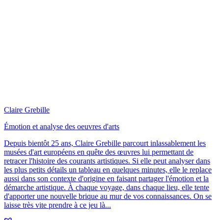
Claire Grebille
Émotion et analyse des oeuvres d'arts
Depuis bientôt 25 ans, Claire Grebille parcourt inlassablement les
musées d'art européens en quête des œuvres lui permettant de
retracer l'histoire des courants artistiques. Si elle peut analyser dans
les plus petits détails un tableau en quelques minutes, elle le replace
aussi dans son contexte d'origine en faisant partager l'émotion et la
démarche artistique. À chaque voyage, dans chaque lieu, elle tente
d'apporter une nouvelle brique au mur de vos connaissances. On se
laisse très vite prendre à ce jeu là...