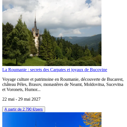
La Roumanie : secrets des Carpates et joyaux de Bucovine
Voyage culture et patrimoine en Roumanie, découverte de Bucarest,
château Péles, Brasov, monastères de Neamt, Moldovitsa, Sucevitsa
et Voronets, Humor...
22 mai -
29 mai 2027
A partir de
2 790 €
/pers