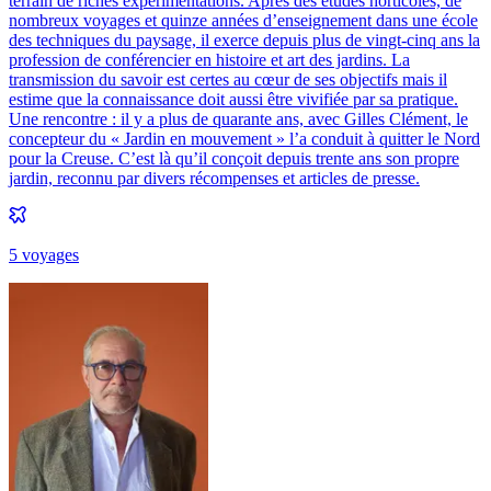
terrain de riches expérimentations. Après des études horticoles, de
nombreux voyages et quinze années d’enseignement dans une école
des techniques du paysage, il exerce depuis plus de vingt-cinq ans la
profession de conférencier en histoire et art des jardins. La
transmission du savoir est certes au cœur de ses objectifs mais il
estime que la connaissance doit aussi être vivifiée par sa pratique.
Une rencontre : il y a plus de quarante ans, avec Gilles Clément, le
concepteur du « Jardin en mouvement » l’a conduit à quitter le Nord
pour la Creuse. C’est là qu’il conçoit depuis trente ans son propre
jardin, reconnu par divers récompenses et articles de presse.
5
voyage
s