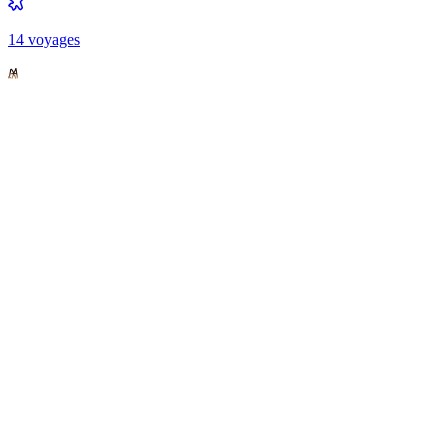
14
voyage
s