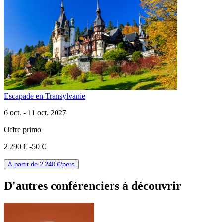
Escapade en Transylvanie
6 oct. -
11 oct. 2027
Offre primo
2 290 €
-50 €
A partir de
2 240 €
/pers
D'autres conférenciers à
découvrir