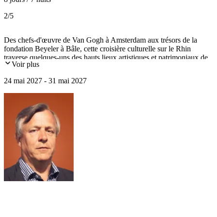
2
/5
Des chefs-d'œuvre de Van Gogh à Amsterdam aux trésors de la
fondation Beyeler à Bâle, cette croisière culturelle sur le Rhin
traverse quelques-uns des hauts lieux artistiques et patrimoniaux de
Voir plus
l'Europe. Musées d'exception, cités historiques et paysages inscrits
au patrimoine mondial de l'UNESCO jalonnent cet itinéraire raffiné.
24 mai 2027 - 31 mai 2027
Du romantisme d'Heidelberg à l'héritage industriel de Zollverein,
l'histoire se dévoile dans toute sa diversité.