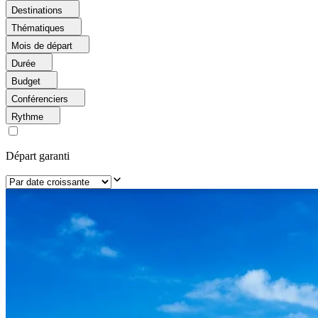
Destinations
Thématiques
Mois de départ
Durée
Budget
Conférenciers
Rythme
Départ garanti