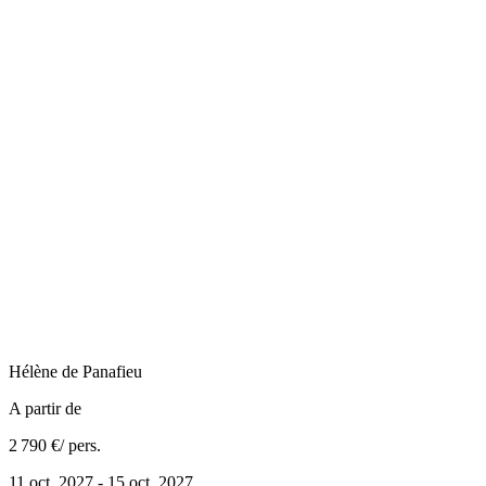
Hélène
de Panafieu
A partir de
2 790 €
/ pers.
11 oct. 2027 - 15 oct. 2027