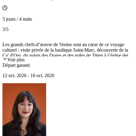
5 jours / 4 nuits
3
/5
Les grands chefs-d’œuvre de Venise sont au cœur de ce voyage
culturel : visite privée de la basilique Saint-Marc, découverte de la
Ca' d'Oro, du palais des Doges et des toiles de Titien à l’église dei
Voir plus
Frari. Une journée sera également consacrée aux îles de la lagune.
Départ garanti
Le séjour s’achèvera au marché du Rialto, haut lieu de la vie
vénitienne où se mêlent couleurs, saveurs et traditions.
12 oct. 2026 - 16 oct. 2026