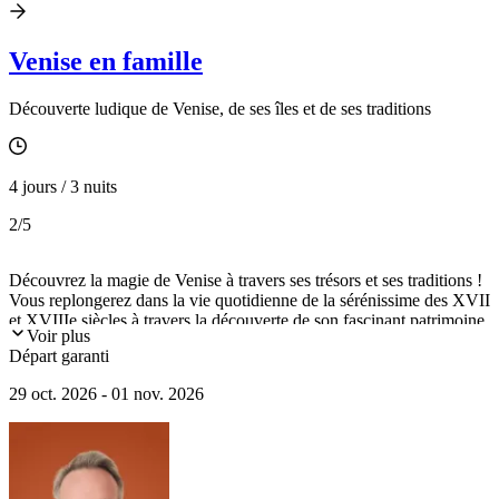
Venise en famille
Découverte ludique de Venise, de ses îles et de ses traditions
4 jours / 3 nuits
2
/5
Découvrez la magie de Venise à travers ses trésors et ses traditions !
Vous replongerez dans la vie quotidienne de la sérénissime des XVII
et XVIIIe siècles à travers la découverte de son fascinant patrimoine.
Voir plus
La majestueuse basilique Saint-Marc, le palais d’un prince vénitien
Départ garanti
bordant le grand canal, les masques de carnaval, les gondoles, les
maitres verriers de Murano. Venise est pleine de surprises et de de
29 oct. 2026 - 01 nov. 2026
secrets fascinants à découvrir. Une expérience enrichissante qui allie
culture et amusement pour toute la famille !