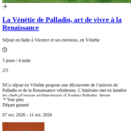
La Vénétie de Palladio, art de vivre à la
Renaissance
Séjour en Italie à Vicence et ses environs, en Vénétie
5 jours / 4 nuits
2
/5
NCe séjour en Vénétie propose une découverte de l’univers de
Palladio et de la Renaissance vénitienne. L’itinéraire met en lumière
les chefs-d’œuvre architecturaux d’Andrea Palladio, figure
Voir plus
emblématique de la Renaissance italienne, à travers la villa Capra
Départ garanti
dite la Rotonda, la villa Barbaro ornée des fresques de Véronèse et
la villa Foscari sur les rives de la Brenta, tandis que Vicence et
07 oct. 2026 - 11 oct. 2026
Venise en constituent les étapes majeures.