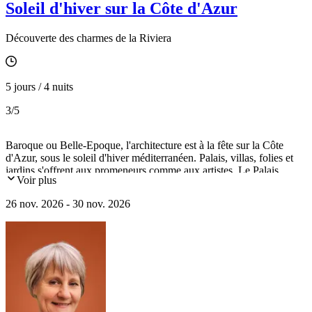
Soleil d'hiver sur la Côte d'Azur
Découverte des charmes de la Riviera
5 jours / 4 nuits
3
/5
Baroque ou Belle-Epoque, l'architecture est à la fête sur la Côte
d'Azur, sous le soleil d'hiver méditerranéen. Palais, villas, folies et
jardins s'offrent aux promeneurs comme aux artistes. Le Palais
Voir plus
Lascaris à Nice, les villas Ephrussi et Kerylos, la nature ont été
source d'inspiration pour Chagall, Renoir, Matisse (...) et ont
26 nov. 2026 - 30 nov. 2026
encouragé le mécénat de riches collectionneurs tels les Maeght et les
Rotschild, créateurs de lieux d'exception.