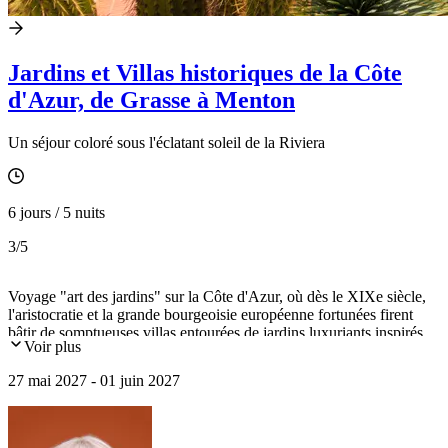
Jardins et Villas historiques de la Côte
d'Azur, de Grasse à Menton
Un séjour coloré sous l'éclatant soleil de la Riviera
6 jours / 5 nuits
3
/5
Voyage "art des jardins" sur la Côte d'Azur, où dès le XIXe siècle,
l'aristocratie et la grande bourgeoisie européenne fortunées firent
bâtir de somptueuses villas entourées de jardins luxuriants inspirés
Voir plus
de styles italiens, exotiques ou paysagers. De Grasse et ses parfums
aux jardins d'agrumes de Menton avec un hébergement central à
27 mai 2027 - 01 juin 2027
Nice et un déjeuner à la Villa Ephrussi.