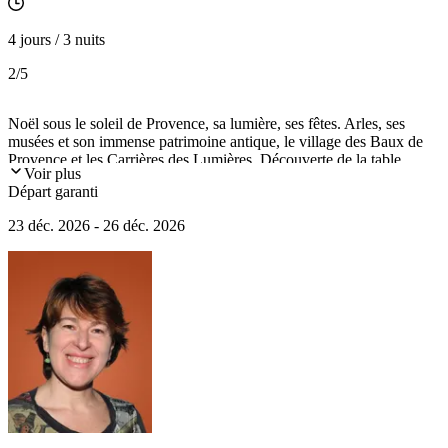
4 jours / 3 nuits
2
/5
Noël sous le soleil de Provence, sa lumière, ses fêtes. Arles, ses
musées et son immense patrimoine antique, le village des Baux de
Provence et les Carrières des Lumières. Découverte de la table
Voir plus
traditionnelle de réveillon de Noël avec le "gros souper" et ses treize
Départ garanti
desserts... et bien sûr, la tradition des santons !
23 déc. 2026 - 26 déc. 2026