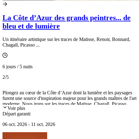
La Côte d’Azur des grands peintres... de
bleu et de lumière
Un itinéraire artistique sur les traces de Matisse, Renoir, Bonnard,
Chagall, Picasso ...
6 jours / 5 nuits
2
/5
Plongez au cœur de la Côte d’Azur dont la lumière et les paysages
furent une source d'inspiration majeur pour les grands maîtres de l'art
moderne. Nous irons sur les traces de Matisse, Chagall, Picasso,
Voir plus
Renoir, Leger, Bonnard et à la rencontre de l'histoire de l'art, avec la
Départ garanti
visite de fondation Maeght et les grands musées de la Côte d'Azur,
dédiés à ces grands maîtres de l'art moderne.
06 oct. 2026 - 11 oct. 2026