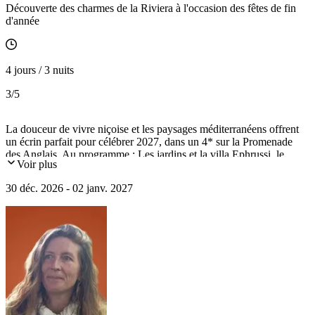
Découverte des charmes de la Riviera à l'occasion des fêtes de fin
d'année
4 jours / 3 nuits
3
/5
La douceur de vivre niçoise et les paysages méditerranéens offrent
un écrin parfait pour célébrer 2027, dans un 4* sur la Promenade
des Anglais. Au programme : Les jardins et la villa Ephrussi, le
Voir plus
décor baroque du Palais Lascaris, les bleus de la mer et du ciel ayant
inspiré Chagall et Matisse dont nous découvrirons certains de leurs
30 déc. 2026 - 02 janv. 2027
refuges, jusqu'à Saint-Paul-de-Vence et sa célèbre Fondation
Maeght.