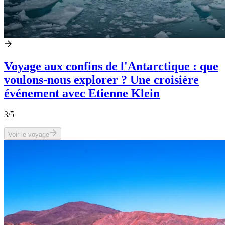
Voyage aux confins de l'Antarctique : que
voulons-nous explorer ? Une croisière
événement avec Etienne Klein
3
/5
Voir le voyage