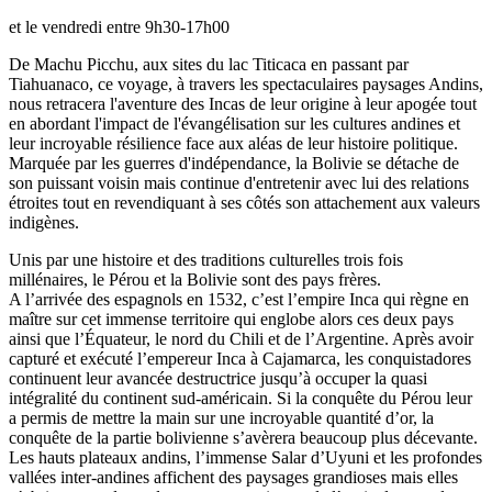
et le vendredi entre 9h30-17h00
De Machu Picchu, aux sites du lac Titicaca en passant par
Tiahuanaco, ce voyage, à travers les spectaculaires paysages Andins,
nous retracera l'aventure des Incas de leur origine à leur apogée tout
en abordant l'impact de l'évangélisation sur les cultures andines et
leur incroyable résilience face aux aléas de leur histoire politique.
Marquée par les guerres d'indépendance, la Bolivie se détache de
son puissant voisin mais continue d'entretenir avec lui des relations
étroites tout en revendiquant à ses côtés son attachement aux valeurs
indigènes.
Unis par une histoire et des traditions culturelles trois fois
millénaires, le Pérou et la Bolivie sont des pays frères.
A l’arrivée des espagnols en 1532, c’est l’empire Inca qui règne en
maître sur cet immense territoire qui englobe alors ces deux pays
ainsi que l’Équateur, le nord du Chili et de l’Argentine. Après avoir
capturé et exécuté l’empereur Inca à Cajamarca, les conquistadores
continuent leur avancée destructrice jusqu’à occuper la quasi
intégralité du continent sud-américain. Si la conquête du Pérou leur
a permis de mettre la main sur une incroyable quantité d’or, la
conquête de la partie bolivienne s’avèrera beaucoup plus décevante.
Les hauts plateaux andins, l’immense Salar d’Uyuni et les profondes
vallées inter-andines affichent des paysages grandioses mais elles