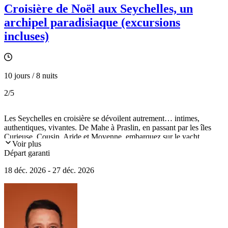
Croisière de Noël aux Seychelles, un
archipel paradisiaque (excursions
incluses)
10 jours / 8 nuits
2
/5
Les Seychelles en croisière se dévoilent autrement… intimes,
authentiques, vivantes. De Mahe à Praslin, en passant par les îles
Curieuse, Cousin, Aride et Moyenne, embarquez sur le yacht
Voir plus
Pegasos à la découverte d'un archipel préservé où la nature règne en
Départ garanti
maître.
18 déc. 2026 - 27 déc. 2026