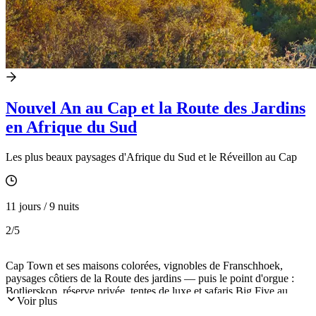
Nouvel An au Cap et la Route des Jardins
en Afrique du Sud
Les plus beaux paysages d'Afrique du Sud et le Réveillon au Cap
11 jours / 9 nuits
2
/5
Cap Town et ses maisons colorées, vignobles de Franschhoek,
paysages côtiers de la Route des jardins — puis le point d'orgue :
Botlierskop, réserve privée, tentes de luxe et safaris Big Five au
Voir plus
lever du soleil. Le Nouvel An comme nulle part ailleurs.