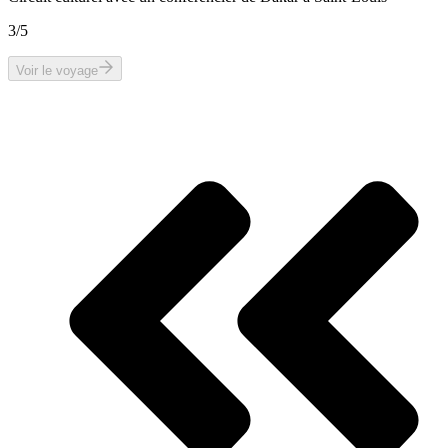
3
/5
Voir le voyage