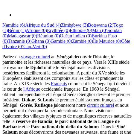
Namibie
(
6
)
Afrique du Sud
(
4
)
Zimbabwe
(
3
)
Botswana
(
2
)
Togo
(
1
)
Bénin
(
1
)
Afrique
(
0
)
Erythrée
(
0
)
Éthiopie
(
0
)
Mali
(
0
)
Soudan
(
0
)
Madagascar
(
0
)
Réunion
(
0
)
Océan indien
(
0
)
Burkina Faso
(
0
)
Tanzanie
(
0
)
Ghana
(
0
)
Gambie
(
0
)
Zambie
(
0
)
Île Maurice
(
0
)
Côte
d'Ivoire
(
0
)
Cap-Vert
(
0
)
Partez en
voyage culturel
au
Sénégal
découvrir l'histoire, le
patrimoine et les richesses naturelles de ce pays. Vers le XIIIe siècle
le royaume de
Djolof
unifie le Sénégal mais les divisions
postérieures faciliteront la colonisation. A partir du XVe siècle les
Européens établissent des comptoirs sur les côtes et pratiquent la
traite. Au XIXe siècle les
Français
colonisent le Sénégal qui devient
le cœur de
l'Afrique
occidentale française. En 1960 le Sénégal
obtient l'indépendance et Léopold Sédar Senghor devient le premier
président.
Dakar
,
St Louis
le premier établissement français au
Sénégal,
Gorée
,
Rufisque
jalonneront notre
circuit culturel
et nous
permettront d'évoquer la période coloniale. Nous visiterons
également des villages typiques et de magnifiques réserves naturelles
telle la
réserve de Bandia
, le
parc national de la Langue de
Barbarie
et le
Parc national du delta du Saloum
. Dans le
Siné
Saloum
nous découvrirons des paysages sauvages, une faune et une