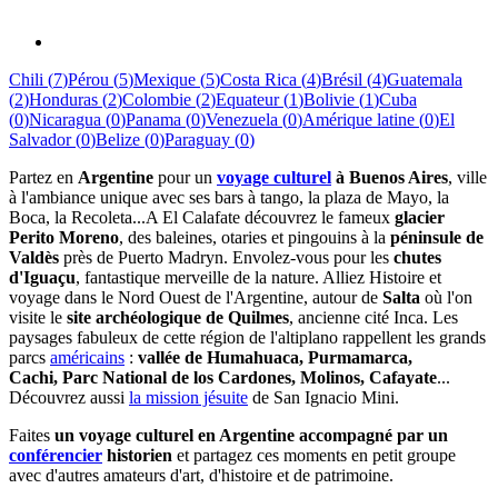
Chili
(
7
)
Pérou
(
5
)
Mexique
(
5
)
Costa Rica
(
4
)
Brésil
(
4
)
Guatemala
(
2
)
Honduras
(
2
)
Colombie
(
2
)
Equateur
(
1
)
Bolivie
(
1
)
Cuba
(
0
)
Nicaragua
(
0
)
Panama
(
0
)
Venezuela
(
0
)
Amérique latine
(
0
)
El
Salvador
(
0
)
Belize
(
0
)
Paraguay
(
0
)
Partez en
Argentine
pour un
voyage culturel
à Buenos Aires
, ville
à l'ambiance unique avec ses bars à tango, la plaza de Mayo, la
Boca, la Recoleta...A El Calafate découvrez le fameux
glacier
Perito Moreno
, des baleines, otaries et pingouins à la
péninsule de
Valdès
près de Puerto Madryn. Envolez-vous pour les
chutes
d'Iguaçu
, fantastique merveille de la nature. Alliez Histoire et
voyage dans le Nord Ouest de l'Argentine, autour de
Salta
où l'on
visite le
site archéologique de Quilmes
, ancienne cité Inca. Les
paysages fabuleux de cette région de l'altiplano rappellent les grands
parcs
américains
:
vallée de Humahuaca, Purmamarca,
Cachi, Parc National de los Cardones, Molinos, Cafayate
...
Découvrez aussi
la mission jésuite
de San Ignacio Mini.
Faites
un voyage culturel en Argentine accompagné par un
conférencier
historien
et partagez ces moments en petit groupe
avec d'autres amateurs d'art, d'histoire et de patrimoine.