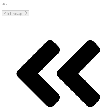
4
/5
Voir le voyage