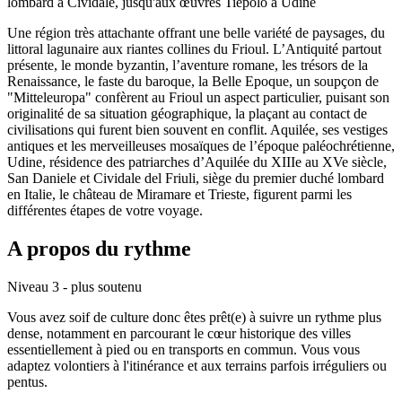
lombard à Cividale, jusqu'aux œuvres Tiepolo à Udine
Une région très attachante offrant une belle variété de paysages, du
littoral lagunaire aux riantes collines du Frioul. L’Antiquité partout
présente, le monde byzantin, l’aventure romane, les trésors de la
Renaissance, le faste du baroque, la Belle Epoque, un soupçon de
"Mitteleuropa" confèrent au Frioul un aspect particulier, puisant son
originalité de sa situation géographique, la plaçant au contact de
civilisations qui furent bien souvent en conflit. Aquilée, ses vestiges
antiques et les merveilleuses mosaïques de l’époque paléochrétienne,
Udine, résidence des patriarches d’Aquilée du XIIIe au XVe siècle,
San Daniele et Cividale del Friuli, siège du premier duché lombard
en Italie, le château de Miramare et Trieste, figurent parmi les
différentes étapes de votre voyage.
A propos du rythme
Niveau 3 - plus soutenu
Vous avez soif de culture donc êtes prêt(e) à suivre un rythme plus
dense, notamment en parcourant le cœur historique des villes
essentiellement à pied ou en transports en commun. Vous vous
adaptez volontiers à l'itinérance et aux terrains parfois irréguliers ou
pentus.