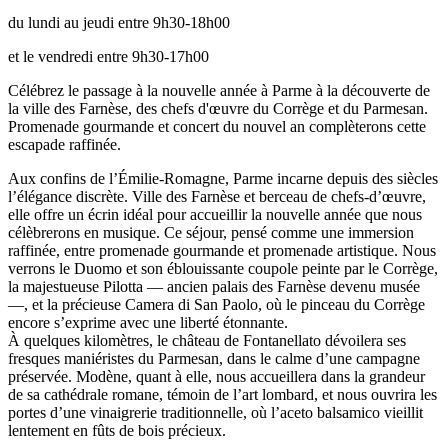
du lundi au jeudi entre 9h30-18h00
et le vendredi entre 9h30-17h00
Célébrez le passage à la nouvelle année à Parme à la découverte de
la ville des Farnèse, des chefs d'œuvre du Corrège et du Parmesan.
Promenade gourmande et concert du nouvel an complèterons cette
escapade raffinée.
Aux confins de l’Émilie-Romagne, Parme incarne depuis des siècles
l’élégance discrète. Ville des Farnèse et berceau de chefs-d’œuvre,
elle offre un écrin idéal pour accueillir la nouvelle année que nous
célèbrerons en musique. Ce séjour, pensé comme une immersion
raffinée, entre promenade gourmande et promenade artistique. Nous
verrons le Duomo et son éblouissante coupole peinte par le Corrège,
la majestueuse Pilotta — ancien palais des Farnèse devenu musée
—, et la précieuse Camera di San Paolo, où le pinceau du Corrège
encore s’exprime avec une liberté étonnante.
À quelques kilomètres, le château de Fontanellato dévoilera ses
fresques maniéristes du Parmesan, dans le calme d’une campagne
préservée. Modène, quant à elle, nous accueillera dans la grandeur
de sa cathédrale romane, témoin de l’art lombard, et nous ouvrira les
portes d’une vinaigrerie traditionnelle, où l’aceto balsamico vieillit
lentement en fûts de bois précieux.