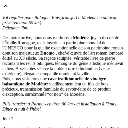
Vol régulier pour Bologne. Puis, transfert à Modene en autocar
privé (environ 50 km).
Déjeuner libre.
Dès notre arrivé, nous nous rendrons à
Modène
, joyau discret de
l'Émilie-Romagne, mais inscrite au patrimoine mondial de
l'UNESCO pour la qualité exceptionnelle de son patrimoine roman
dont son majestueux
Duomo
, chef-d'œuvre de l'art roman lombard
édifié au XIᵉ siècle. Sa façade sculptée, véritable livre de pierre
racontant les récits bibliques, témoigne du génie artistique médiéval
italien. À ses côtés s'élève la noble Torre Ghirlandina (visite
exterieure), élégante campanile dominant la ville.
Puis, nous visiterons une
cave traditionnelle de vinaigre
balsamique de Modène
: vieillissement lent en fûts de bois
précieux, transmission familiale du savoir-faire de ce produit
d'exception, surnommé l'“or noir” de Modène.
Puis transfert à Parme - environ 60 km - et installation à l'hotel.
Dîner et nuit à l'hôtel.
Jour 2