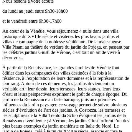
Nous restons à votre écoute
du lundi au jeudi entre 9h30-18h00
et le vendredi entre 9h30-17h00
Au cœur de la Vénétie, vous séjournerez 4 nuits dans une villa
historique du XVIIIe siècle et visiterez les plus beaux jardins et
villas de campagne de la noblesse vénitienne. De la majestueuse
Villa Pisani au théâtre de verdure du jardin de Pojega, en passant par
les célèbres jardins Giusti de Vérone, c'est tout un art de vivre à
découvrir...
À partir de la Renaissance, les grandes familles de Vénétie font
édifier dans les campagnes des villas destinées à la fois à la
résidence, à l’exploitation de leurs domaines et à la représentation de
leur rang. Autour de ces demeures, les jardins deviennent un
véritable art : leur dessin, leurs terrasses, leurs statues, leurs jeux
d’eau et leurs perspectives expriment le goût de chaque époque. Du
jardin de la Renaissance au faste baroque, puis aux premières
influences du jardin paysager, ce voyage permet de suivre plusieurs
siècles d’évolution de l’art des jardins. À Costozza, les terrasses et
les sculptures de la Villa Trento da Schio évoquent les jardins de la
Renaissance vénitienne ; à Vérone, les jardins Giusti offrent l’un des
plus beaux exemples du jardin maniériste en Italie du Nord. Le
jardin de Pojega, créé à la fin du XVIIIe siècle, associe encore la