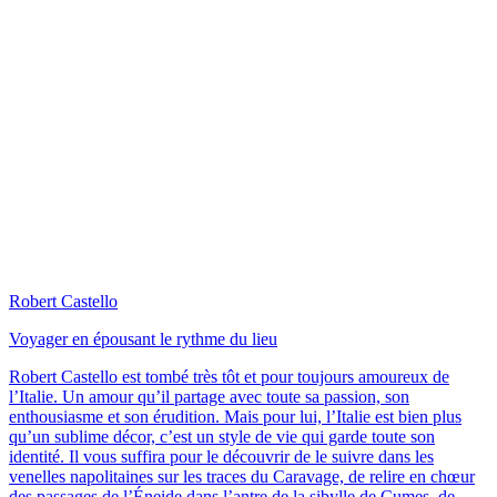
Robert Castello
Voyager en épousant le rythme du lieu
Robert Castello est tombé très tôt et pour toujours amoureux de
l’Italie. Un amour qu’il partage avec toute sa passion, son
enthousiasme et son érudition. Mais pour lui, l’Italie est bien plus
qu’un sublime décor, c’est un style de vie qui garde toute son
identité. Il vous suffira pour le découvrir de le suivre dans les
venelles napolitaines sur les traces du Caravage, de relire en chœur
des passages de l’Éneide dans l’antre de la sibylle de Cumes, de