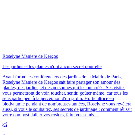
Roselyne Maniere de Kergos
Les jardins et les plantes n'ont aucun secret pour elle
Ayant formé les conférenciers des jardins de la Mairie de Paris,
Roselyne Maniere de Kergos sait faire partager son amour des
plantes, des jardins, et des personnes qui les ont créés. Ses visites
vous permettront de voir, toucher, sentir, goûter même, car tous les
sens participent à la perception d'un jardin. Horticultrice en
biodynamie pendant de nombreuses années, Roselyne vous révélera
aussi, si vous le souhaitez, ses secrets de jardinage : comment réussir
votre compost, tailler vos rosiers, faire vos semis…