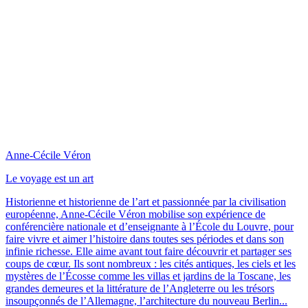
Anne-Cécile Véron
Le voyage est un art
Historienne et historienne de l’art et passionnée par la civilisation
européenne, Anne-Cécile Véron mobilise son expérience de
conférencière nationale et d’enseignante à l’École du Louvre, pour
faire vivre et aimer l’histoire dans toutes ses périodes et dans son
infinie richesse. Elle aime avant tout faire découvrir et partager ses
coups de cœur. Ils sont nombreux : les cités antiques, les ciels et les
mystères de l’Écosse comme les villas et jardins de la Toscane, les
grandes demeures et la littérature de l’Angleterre ou les trésors
insoupçonnés de l’Allemagne, l’architecture du nouveau Berlin...