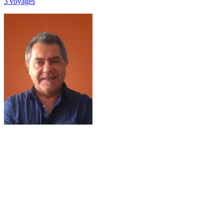
3
voyage
s