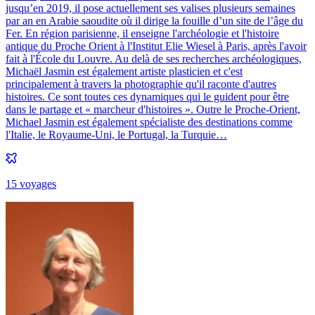
jusqu’en 2019, il pose actuellement ses valises plusieurs semaines
par an en Arabie saoudite où il dirige la fouille d’un site de l’âge du
Fer. En région parisienne, il enseigne l'archéologie et l'histoire
antique du Proche Orient à l'Institut Elie Wiesel à Paris, après l'avoir
fait à l'École du Louvre. Au delà de ses recherches archéologiques,
Michaël Jasmin est également artiste plasticien et c'est
principalement à travers la photographie qu'il raconte d'autres
histoires. Ce sont toutes ces dynamiques qui le guident pour être
dans le partage et « marcheur d'histoires ». Outre le Proche-Orient,
Michael Jasmin est également spécialiste des destinations comme
l'Italie, le Royaume-Uni, le Portugal, la Turquie…
15
voyage
s