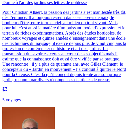
Donne à l'art des jardins ses lettres de noblesse
Pour Christian Allaert, la passion des jardins s’est manifestée très tôt,
dès l’enfance. Il a toujours ressenti dans ces havres de paix, le
bonheur d’être, entre terre et ciel, au milieu du tout vivant. Mais
pour lui, c’est aussi la matière d’un puissant mode d’expression et le
terrain de riches expérimentations. Après des études horticoles, de
nombreux voyages et quinze années d’enseignement dans une école
des techniques du paysage, il exerce depuis plus de vingt-cinq ans la
profession de conférencier en histoire et art des jardins. La
transmission du savoir est certes au cœur de ses objectifs mais il
estime que la connaissance doit aussi être vivifiée par sa pratique.
Une rencontre : il y a plus de quarante ans, avec Gilles Clément, le
concepteur du « Jardin en mouvement » l’a conduit à quitter le Nord
pour la Creuse. C’est là qu’il conçoit depuis trente ans son propre
jardin, reconnu par divers récompenses et articles de presse.
5
voyage
s