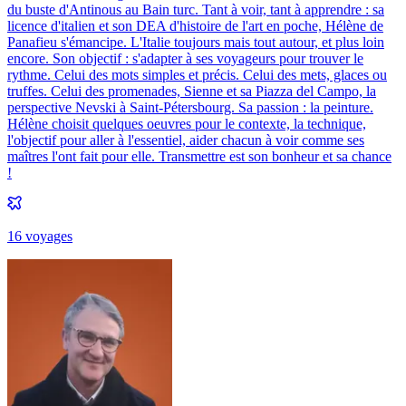
du buste d'Antinous au Bain turc. Tant à voir, tant à apprendre : sa
licence d'italien et son DEA d'histoire de l'art en poche, Hélène de
Panafieu s'émancipe. L'Italie toujours mais tout autour, et plus loin
encore. Son objectif : s'adapter à ses voyageurs pour trouver le
rythme. Celui des mots simples et précis. Celui des mets, glaces ou
truffes. Celui des promenades, Sienne et sa Piazza del Campo, la
perspective Nevski à Saint-Pétersbourg. Sa passion : la peinture.
Hélène choisit quelques oeuvres pour le contexte, la technique,
l'objectif pour aller à l'essentiel, aider chacun à voir comme ses
maîtres l'ont fait pour elle. Transmettre est son bonheur et sa chance
!
16
voyage
s