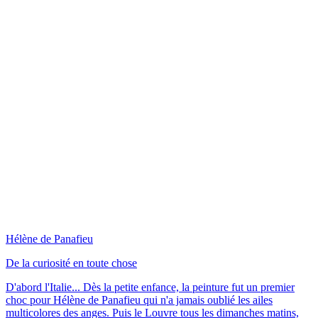
Hélène de Panafieu
De la curiosité en toute chose
D'abord l'Italie... Dès la petite enfance, la peinture fut un premier
choc pour Hélène de Panafieu qui n'a jamais oublié les ailes
multicolores des anges. Puis le Louvre tous les dimanches matins,