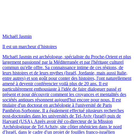
Michaël Jasmin
Il est un marcheur d’histoires
Michaël Jasmin est archéologue, spécialiste du Proche-Orient et plus
largement passionné par la Méditerranée et par l'héritage culturel
commun qu'elle offre. Sa connaissance intime de ces régions, de
leurs histoires et de leurs mythes (Israël, Jordanie, mais aussi Italie,
entre autres) et son goût pour conter des histoires, l'ont naturellement
amené à devenir conférencier voilà plus de 20 ans. Il est
particulièrement enthousiaste à l'idée de faire dialoguer passé et
présent et pour découvrir comment les croyances et mentalités des
sociétés antiques résonnent aujourd'hui encore pour nous. Il est
titulaire d'un doctorat en archéologie à l'université de Paris
Panthéon-Sorbonne. Il a également effectué plusieurs recherches
post-doctorales dans les universités de Tel-Aviv (Israël) puis de
Harvard (USA). Après avoir été co-directeur de la Mission
Archéologique de Tel Achziv, site côtier phénicien dans le nord
d'Israël, dans le cadre d'un projet de fouilles franco-israélien