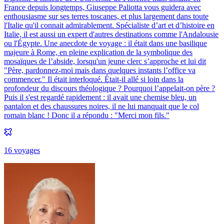
France depuis longtemps, Giuseppe Paliotta vous guidera avec
enthousiasme sur ses terres toscanes, et plus largement dans toute
l'Italie qu'il connait admirablement. Spécialiste d’art et d’histoire en
Italie, il est aussi un expert d'autres destinations comme l'Andalousie
ou l'Égypte. Une anecdote de voyage : il était dans une basilique
majeure à Rome, en pleine explication de la symbolique des
mosaïques de l’abside, lorsqu'un jeune clerc s’approche et lui dit
"Père, pardonnez-moi mais dans quelques instants l’office va
commencer." Il était interloqué. Était-il allé si loin dans la
profondeur du discours théologique ? Pourquoi l’appelait-on père ?
Puis il s'est regardé rapidement : il avait une chemise bleu, un
pantalon et des chaussures noires, il ne lui manquait que le col
romain blanc ! Donc il a répondu : "Merci mon fils."
16
voyage
s