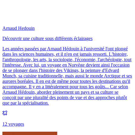
Arnaud Hedouin
Découvrir une culture sous différents éclairages
Les années passées par Arnaud Hédouin à l'université l'ont plongé
dans les sciences humaines, et il n'en est jamais ressorti. L'histoire,
l'anthropologie, les arts, la sociologie, l'économie, l'archéologie, tout
l'intéresse. Avec lui, un voyage en Norvège devient ainsi l'occasion
de se plonger dans l'histoire des Vikings, la peinture d'Edvard
Munch, sa cuisine traditionnelle, mais aussi le monde Arctique et ses
aurores boréales. Il en est de même pour toutes les destinations qu'il
accompagne. Il y en a littéralement pour tous les goûts... Car selon
Arnaud Hédouin, aborder pleinement un pays et sa culture se
conçoit par une pluralité des points de vue et des approches plutôt
que par la spécialisation.
12
voyage
s