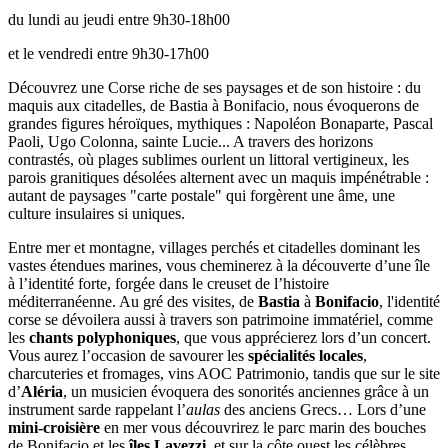
du lundi au jeudi entre 9h30-18h00
et le vendredi entre 9h30-17h00
Découvrez une Corse riche de ses paysages et de son histoire : du
maquis aux citadelles, de Bastia à Bonifacio, nous évoquerons de
grandes figures héroïques, mythiques : Napoléon Bonaparte, Pascal
Paoli, Ugo Colonna, sainte Lucie... A travers des horizons
contrastés, où plages sublimes ourlent un littoral vertigineux, les
parois granitiques désolées alternent avec un maquis impénétrable :
autant de paysages "carte postale" qui forgèrent une âme, une
culture insulaires si uniques.
Entre mer et montagne, villages perchés et citadelles dominant les
vastes étendues marines, vous cheminerez à la découverte d’une île
à l’identité forte, forgée dans le creuset de l’histoire
méditerranéenne. Au gré des visites, de
Bastia
à
Bonifacio
, l'identité
corse se dévoilera aussi à travers son patrimoine immatériel, comme
les
chants polyphoniques
, que vous apprécierez lors d’un concert.
Vous aurez l’occasion de savourer les
spécialités locales
,
charcuteries et fromages, vins AOC Patrimonio, tandis que sur le site
d’
Aléria
, un musicien évoquera des sonorités anciennes grâce à un
instrument sarde rappelant l’
aulas
des anciens Grecs… Lors d’une
mini-croisière
en mer vous découvrirez le parc marin des bouches
de Bonifacio et les
îles Lavezzi
, et sur la côte ouest les célèbres