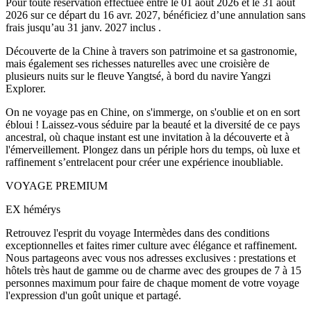
Pour toute réservation effectuée entre le
01 août 2026
et le
31 août
2026
sur ce départ du
16 avr. 2027
, bénéficiez d’une annulation sans
frais jusqu’au
31 janv. 2027
inclus .
Découverte de la Chine à travers son patrimoine et sa gastronomie,
mais également ses richesses naturelles avec une croisière de
plusieurs nuits sur le fleuve Yangtsé, à bord du navire Yangzi
Explorer.
On ne voyage pas en Chine, on s'immerge, on s'oublie et on en sort
ébloui ! Laissez-vous séduire par la beauté et la diversité de ce pays
ancestral, où chaque instant est une invitation à la découverte et à
l'émerveillement. Plongez dans un périple hors du temps, où luxe et
raffinement s’entrelacent pour créer une expérience inoubliable.
VOYAGE PREMIUM
EX hémérys
Retrouvez l'esprit du voyage Intermèdes dans des conditions
exceptionnelles et faites rimer culture avec élégance et raffinement.
Nous partageons avec vous nos adresses exclusives : prestations et
hôtels très haut de gamme ou de charme avec des groupes de 7 à 15
personnes maximum pour faire de chaque moment de votre voyage
l'expression d'un goût unique et partagé.