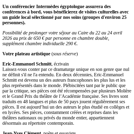
Un conférencier Intermèdes égyptologue assurera des
conférences à bord, vous bénéficierez de visites culturelles avec
un guide local sélectionné par nos soins (groupes d'environ 25
personnes).
Possibilité de prolonger votre séjour au Caire du 22 au 24 avril
2026 au prix de 650 € par personne en chambre double,
supplément chambre individuelle 290 €.
Votre plateau artistique
(
sous réserve
)
Eric-Emmanuel Schmitt
, écrivain
Laissez-vous conter par ce dramaturge unique en son genre que nul
ne définit s'il ne l'a entendu. En deux décennies, Eric-Emmanuel
Schmitt est devenu un des auteurs francophones les plus lus et les
plus représentés dans le monde. Plébiscitées tant par le public que
par la critique, ses pièces ont été récompensées par plusieurs Molière
et le Grand Prix du théâtre de l’Académie française. Ses livres sont
traduits en 48 langues et plus de 50 pays jouent régulièrement ses
pièces. Il est aujourd’hui un des auteurs le plus étudié en collèges et
en lycées. Ses pièces, constamment créées et reprises dans les
théâtres nationaux ou privés du monde entier, appartiennent
désormais au répertoire contemporain.
Jean-Yves Clément
, poète et essayiste