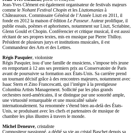
Jean-Yves Clément est également organisateur de festivals majeurs
comme le
Nohant Festival Chopin
et les
Lisztomanias
à
Châteauroux. Commissaire Général de l’Année Liszt en 2011, il
fonde en 2012 la maison d’édition
Le Passeur
. Auteur prolifique, il
publie essais, poèmes et aphorismes, notamment sur Liszt, Scriabine,
Glenn Gould et Chopin. Conférencier et critique musical, il est aussi
récitant de ses propres textes, mis en musique par Pierre Thilloy.
Président de plusieurs jurys et institutions musicales, il est
Commandeur des Arts et des Lettres.
Régis Pasquier
, violoniste
Régis Pasquier, issu d’une famille de musiciens, s’impose très jeune
en remportant à 12 ans ses premiers prix au Conservatoire de Paris
avant de poursuivre sa formation aux États-Unis. Sa carrière prend
un tournant décisif grâce à des rencontres majeures, notamment avec
Isaac Stern et Zino Francescatti, qui l’intègre à la prestigieuse
Columbia Artists Management. Sollicité par les plus grands
orchestres nord-américains, il se distingue par une sonorité ample,
une virtuosité remarquable et une musicalité saluée
internationalement. Sa renommée s’étend bien au-delà des États-
Unis, se produisant avec les chefs et partenaires de musique de
chambre les plus illustres à travers le monde.
Michel Deneuve
, cristaliste
Compositeur passionné, a dédié sa vie au cristal Baschet depuis sa