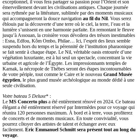
exceptionnel, il vous fera partager sa passion pour l’Orient et son
émerveillement devant les civilisations antiques. Chaque journée
sera rythmée par la littérature, sublimée par des moments musicaux
qui accompagneront la douce navigation
au fil du Nil
. Vous serez
éblouis par la découverte d’une terre où le ciel, la terre, l’eau et la
lumière s’unissent en une harmonie parfaite. En remontant le fleuve
jusqu’à Assouan, la croisière vous dévoilera des trésors inestimables
: Esna, Edfou, Kôm Ombo, Philae… Ici, l’esprit des lieux semble
suspendu hors du temps et la pérennité de l’institution pharaonique
se fait sentir à chaque étape. Le Nil, véritable oasis entourée d’une
végétation luxuriante, est à lui seul un spectacle, concentrant la vie
urbaine et agricole de l’Égypte. Les impressionnants temples de
Karnak, la nécropole de Thèbes seront des étapes incontournables
de votre périple, tout comme le Caire et le nouveau
Grand Musée
égyptien
, le plus grand musée archéologique au monde dédié à une
seule civilisation.
Votre bateau 5
Deluxe
* :
Le
MS Concerto plus
a été entièrement rénové en 2024. Ce bateau
élégant a été entièrement réservé par Intermèdes pour ce voyage qui
réunira 120 personnes maximum. À bord et à terre, vous profiterez
de concerts et de moments musicaux. En toute convivialité, vous
pourrez côtoyer des artistes de talent et échanger avec eux
facilement.
Eric Emmanuel Schmitt sera présent tout au long du
voyage
.