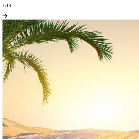
1
/
19