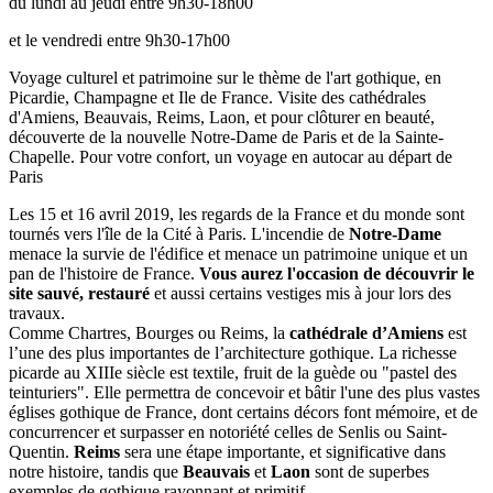
du lundi au jeudi entre 9h30-18h00
et le vendredi entre 9h30-17h00
Voyage culturel et patrimoine sur le thème de l'art gothique, en
Picardie, Champagne et Ile de France. Visite des cathédrales
d'Amiens, Beauvais, Reims, Laon, et pour clôturer en beauté,
découverte de la nouvelle Notre-Dame de Paris et de la Sainte-
Chapelle. Pour votre confort, un voyage en autocar au départ de
Paris
Les 15 et 16 avril 2019, les regards de la France et du monde sont
tournés vers l'île de la Cité à Paris. L'incendie de
Notre-Dame
menace la survie de l'édifice et menace un patrimoine unique et un
pan de l'histoire de France.
Vous aurez l'occasion de découvrir le
site sauvé, restauré
et aussi certains vestiges mis à jour lors des
travaux.
Comme Chartres, Bourges ou Reims, la
cathédrale d’Amiens
est
l’une des plus importantes de l’architecture gothique. La richesse
picarde au XIIIe siècle est textile, fruit de la guède ou "pastel des
teinturiers". Elle permettra de concevoir et bâtir l'une des plus vastes
églises gothique de France, dont certains décors font mémoire, et de
concurrencer et surpasser en notoriété celles de Senlis ou Saint-
Quentin.
Reims
sera une étape importante, et significative dans
notre histoire, tandis que
Beauvais
et
Laon
sont de superbes
exemples de gothique rayonnant et primitif.