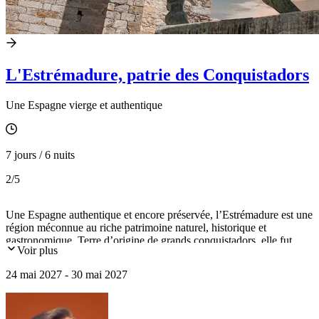
L'Estrémadure, patrie des Conquistadors
Une Espagne vierge et authentique
7 jours / 6 nuits
2
/5
Une Espagne authentique et encore préservée, l’Estrémadure est une
région méconnue au riche patrimoine naturel, historique et
gastronomique. Terre d’origine de grands conquistadors, elle fut
Voir plus
autrefois une importante province romaine peuplée de vétérans
d’Auguste. Le voyage permet de découvrir Trujillo, Badajoz, ainsi
24 mai 2027 - 30 mai 2027
que des sites classés à l’UNESCO comme Mérida, Cáceres et le
monastère de Guadalupe. Il permet aussi de profiter de nuits en
paradores, ces hôtels installés dans des bâtiments historiques.