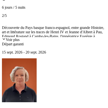
6 jours / 5 nuits
2
/5
Découverte du Pays basque franco-espagnol, entre grande Histoire,
art et littérature sur les traces de Henri IV et Jeanne d'Albret à Pau,
Edmond Rostand à Cambo-les-Bains, l'impératrice Eugénie à
Voir plus
Biarritz, Franck Gehry au Guggenheim de Bilbao. Excursion à
Départ garanti
Guernica, centre politique du Pays basque. Quelques dégustations
savoureuses en chemin (jambon de Bayonne, fromages basques).
15 sept. 2026 - 20 sept. 2026