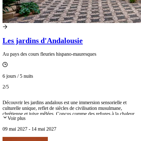
Les jardins d'Andalousie
Au pays des cours fleuries hispano-mauresques
6 jours / 5 nuits
2
/5
Découvrir les jardins andalous est une immersion sensorielle et
culturelle unique, reflet de siècles de civilisation musulmane,
chrétienne et juive mêlées. Conçus comme des refuges à la chaleur,
Voir plus
où l'eau et les plantes odorantes sont omniprésentes, découvrez les
patios fleuris de Cordoue, les jardins de l'Alhambra et de l’Alcazar
09 mai 2027 - 14 mai 2027
et autres parcs à la végétation luxuriante.